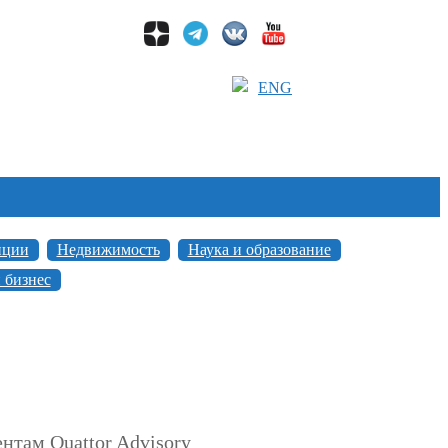
ENG
иции
Недвижимость
Наука и образование
 бизнес
нтам Quattor Advisory