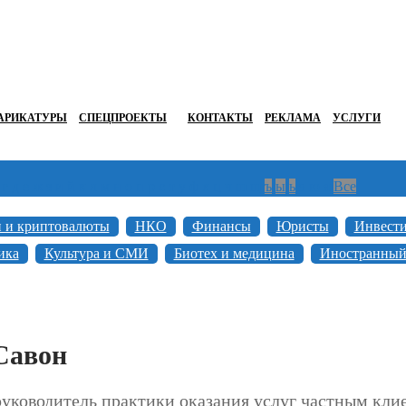
АРИКАТУРЫ
СПЕЦПРОЕКТЫ
КОНТАКТЫ
РЕКЛАМА
УСЛУГИ
г
д
е
ж
з
и
й
к
л
м
н
о
п
р
с
т
у
ф
х
ц
ч
ш
щ
ъ
ы
ь
э
ю
я
Все
н и криптовалюты
НКО
Финансы
Юристы
Инвест
ика
Культура и СМИ
Биотех и медицина
Иностранный
Савон
руководитель практики оказания услуг частным клие