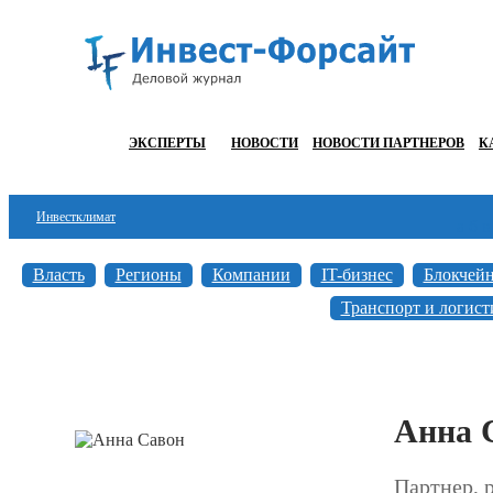
ЭКСПЕРТЫ
НОВОСТИ
НОВОСТИ ПАРТНЕРОВ
К
Инвестклимат
а
б
в
Финансы
Власть
Регионы
Компании
IT-бизнес
Блокчей
Инвестиции
Транспорт и логист
Блокчейн
Стартапы
Анна 
Технологии
ESG
Партнер, 