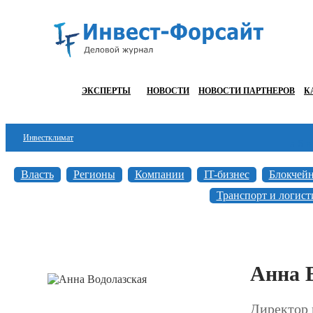
ЭКСПЕРТЫ
НОВОСТИ
НОВОСТИ ПАРТНЕРОВ
К
Инвестклимат
а
б
в
Финансы
Власть
Регионы
Компании
IT-бизнес
Блокчей
Инвестиции
Транспорт и логист
Блокчейн
Стартапы
Анна 
Технологии
ESG
Директор 