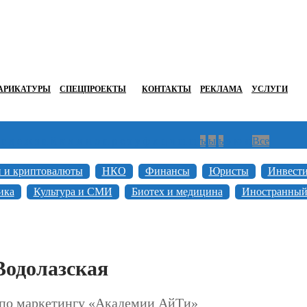
АРИКАТУРЫ
СПЕЦПРОЕКТЫ
КОНТАКТЫ
РЕКЛАМА
УСЛУГИ
г
д
е
ж
з
и
й
к
л
м
н
о
п
р
с
т
у
ф
х
ц
ч
ш
щ
ъ
ы
ь
э
ю
я
Все
н и криптовалюты
НКО
Финансы
Юристы
Инвест
ика
Культура и СМИ
Биотех и медицина
Иностранный
Водолазская
по маркетингу «Академии АйТи»