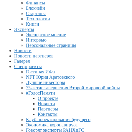
Финансы
Блокчейн
Стартапы
Технологии
Книги
Эксперты
Экспертное мнение
Интервью
Персональные страницы
Новости
Новости партнеров
Галерея
Спецпроекты
Гостиная ИФа
NFT Юрия Аратовского
Лучшие инвесторы
75-летие завершения Второй мировоой войны
#ГолосПамяти
О проекте
Новости
Партнеры
Контакты
Клуб проектирования будущего
Экономика коронавируса
Говорят эксперты РАНХиГС