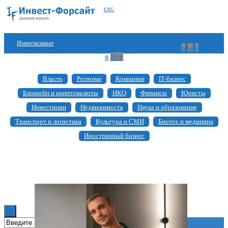
ENG
Инвестклимат
а
б
в
г
д
е
ж
з
и
й
к
л
м
н
о
п
р
с
т
у
ф
х
ц
ч
ш
щ
ъ
ы
ь
э
ю
я
Все
Финансы
Власть
Регионы
Компании
IT-бизнес
Инвестиции
Блокчейн и криптовалюты
НКО
Финансы
Юристы
Блокчейн
Инвестиции
Недвижимость
Наука и образование
Транспорт и логистика
Культура и СМИ
Биотех и медицина
Стартапы
Иностранный бизнес
Технологии
ESG
Книги