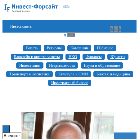
ENG
Инвестклимат
а
б
в
г
д
е
ж
з
и
й
к
л
м
н
о
п
р
с
т
у
ф
х
ц
ч
ш
щ
ъ
ы
ь
э
ю
я
Все
Финансы
Власть
Регионы
Компании
IT-бизнес
Инвестиции
Блокчейн и криптовалюты
НКО
Финансы
Юристы
Блокчейн
Инвестиции
Недвижимость
Наука и образование
Транспорт и логистика
Культура и СМИ
Биотех и медицина
Стартапы
Иностранный бизнес
Технологии
ESG
Книги