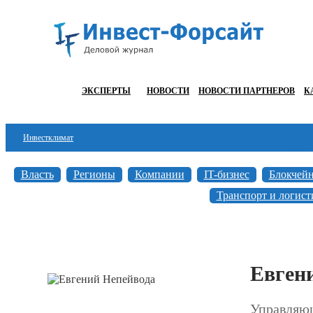
ЭКСПЕРТЫ
НОВОСТИ
НОВОСТИ ПАРТНЕРОВ
К
Инвестклимат
а
б
в
Финансы
Власть
Регионы
Компании
IT-бизнес
Блокчей
Инвестиции
Транспорт и логист
Блокчейн
Стартапы
Евген
Технологии
ESG
Управляющ