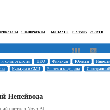
АРИКАТУРЫ
СПЕЦПРОЕКТЫ
КОНТАКТЫ
РЕКЛАМА
УСЛУГИ
г
д
е
ж
з
и
й
к
л
м
н
о
п
р
с
т
у
ф
х
ц
ч
ш
щ
ъ
ы
ь
э
ю
я
Все
н и криптовалюты
НКО
Финансы
Юристы
Инвест
ика
Культура и СМИ
Биотех и медицина
Иностранный
ий Непейвода
ий партнер Novo BI