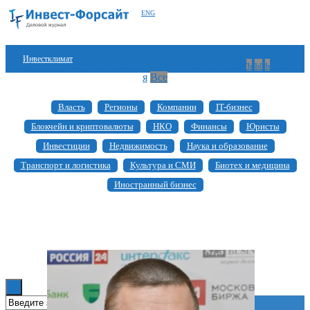
ENG
Инвестклимат
а
б
в
г
д
е
ж
з
и
й
к
л
м
н
о
п
р
с
т
у
ф
х
ц
ч
ш
щ
ъ
ы
ь
э
ю
я
Все
Финансы
Власть
Регионы
Компании
IT-бизнес
Инвестиции
Блокчейн и криптовалюты
НКО
Финансы
Юристы
Блокчейн
Инвестиции
Недвижимость
Наука и образование
Транспорт и логистика
Культура и СМИ
Биотех и медицина
Стартапы
Иностранный бизнес
Технологии
ESG
Книги