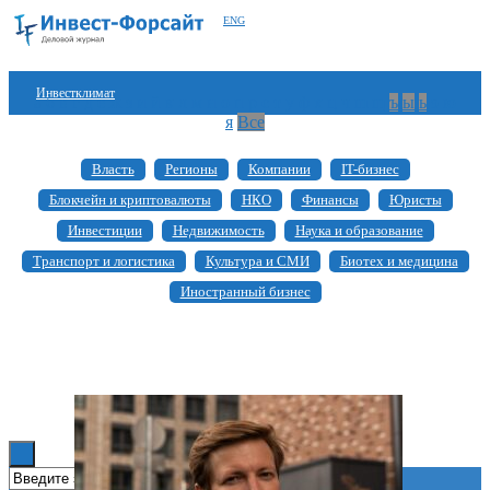
ENG
Инвестклимат
а
б
в
г
д
е
ж
з
и
й
к
л
м
н
о
п
р
с
т
у
ф
х
ц
ч
ш
щ
ъ
ы
ь
э
ю
я
Все
Финансы
Власть
Регионы
Компании
IT-бизнес
Инвестиции
Блокчейн и криптовалюты
НКО
Финансы
Юристы
Блокчейн
Инвестиции
Недвижимость
Наука и образование
Транспорт и логистика
Культура и СМИ
Биотех и медицина
Стартапы
Иностранный бизнес
Технологии
ESG
Книги