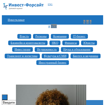
ENG
Инвестклимат
а
б
в
г
д
е
ж
з
и
й
к
л
м
н
о
п
р
с
т
у
ф
х
ц
ч
ш
щ
ъ
ы
ь
э
ю
я
Все
Финансы
Власть
Регионы
Компании
IT-бизнес
Инвестиции
Блокчейн и криптовалюты
НКО
Финансы
Юристы
Блокчейн
Инвестиции
Недвижимость
Наука и образование
Транспорт и логистика
Культура и СМИ
Биотех и медицина
Стартапы
Иностранный бизнес
Технологии
ESG
Книги