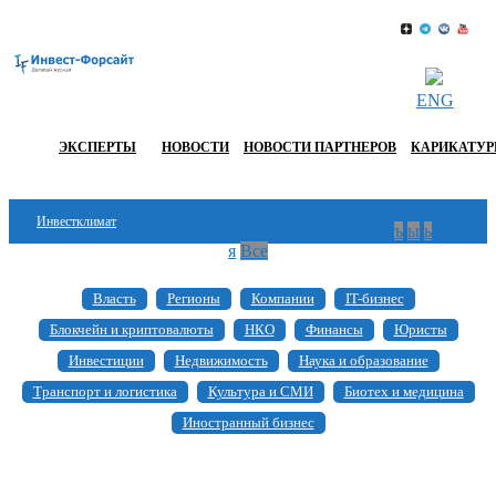
ENG
ЭКСПЕРТЫ
НОВОСТИ
НОВОСТИ ПАРТНЕРОВ
КАРИКАТУ
Инвестклимат
а
б
в
г
д
е
ж
з
и
й
к
л
м
н
о
п
р
с
т
у
ф
х
ц
ч
ш
щ
ъ
ы
ь
э
ю
я
Все
Финансы
Власть
Регионы
Компании
IT-бизнес
Инвестиции
Блокчейн и криптовалюты
НКО
Финансы
Юристы
Блокчейн
Инвестиции
Недвижимость
Наука и образование
Транспорт и логистика
Культура и СМИ
Биотех и медицина
Стартапы
Иностранный бизнес
Технологии
ESG