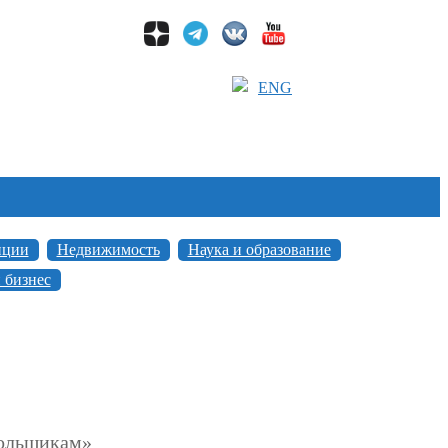
ENG
иции
Недвижимость
Наука и образование
 бизнес
Дольщикам»