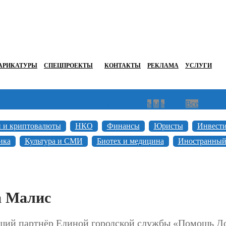
АРИКАТУРЫ
СПЕЦПРОЕКТЫ
КОНТАКТЫ
РЕКЛАМА
УСЛУГИ
г
д
е
ж
з
и
й
к
л
м
н
о
п
р
с
т
у
ф
х
ц
ч
ш
щ
ъ
ы
ь
э
ю
я
Все
н и криптовалюты
НКО
Финансы
Юристы
Инвест
ика
Культура и СМИ
Биотех и медицина
Иностранный
 Малис
щий партнёр Единой городской службы «Помощь 