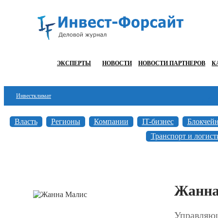
ЭКСПЕРТЫ
НОВОСТИ
НОВОСТИ ПАРТНЕРОВ
К
Инвестклимат
а
б
в
Финансы
Власть
Регионы
Компании
IT-бизнес
Блокчей
Инвестиции
Транспорт и логист
Блокчейн
Стартапы
Жанна
Технологии
ESG
Управляю