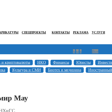
АРИКАТУРЫ
СПЕЦПРОЕКТЫ
КОНТАКТЫ
РЕКЛАМА
УСЛУГИ
г
д
е
ж
з
и
й
к
л
м
н
о
п
р
с
т
у
ф
х
ц
ч
ш
щ
ъ
ы
ь
э
ю
я
Все
н и криптовалюты
НКО
Финансы
Юристы
Инвест
ика
Культура и СМИ
Биотех и медицина
Иностранный
мир Мау
АНХиГС