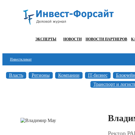
ЭКСПЕРТЫ
НОВОСТИ
НОВОСТИ ПАРТНЕРОВ
К
Инвестклимат
а
б
в
Финансы
Власть
Регионы
Компании
IT-бизнес
Блокчей
Инвестиции
Транспорт и логист
Блокчейн
Стартапы
Влади
Технологии
ESG
Ректор Р