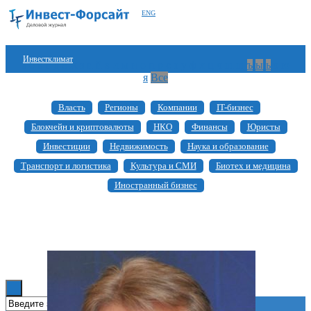
ENG
Инвестклимат
а
б
в
г
д
е
ж
з
и
й
к
л
м
н
о
п
р
с
т
у
ф
х
ц
ч
ш
щ
ъ
ы
ь
э
ю
я
Все
Финансы
Власть
Регионы
Компании
IT-бизнес
Инвестиции
Блокчейн и криптовалюты
НКО
Финансы
Юристы
Блокчейн
Инвестиции
Недвижимость
Наука и образование
Транспорт и логистика
Культура и СМИ
Биотех и медицина
Стартапы
Иностранный бизнес
Технологии
ESG
Книги