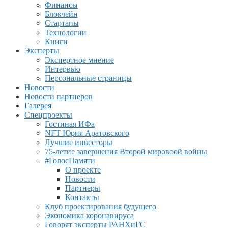
Финансы
Блокчейн
Стартапы
Технологии
Книги
Эксперты
Экспертное мнение
Интервью
Персональные страницы
Новости
Новости партнеров
Галерея
Спецпроекты
Гостиная ИФа
NFT Юрия Аратовского
Лучшие инвесторы
75-летие завершения Второй мировоой войны
#ГолосПамяти
О проекте
Новости
Партнеры
Контакты
Клуб проектирования будущего
Экономика коронавируса
Говорят эксперты РАНХиГС