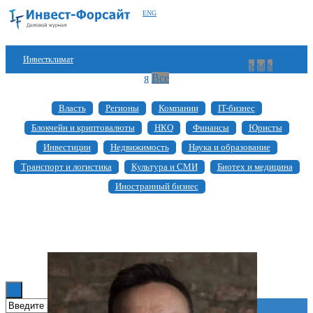
ENG
Инвестклимат
а
б
в
г
д
е
ж
з
и
й
к
л
м
н
о
п
р
с
т
у
ф
х
ц
ч
ш
щ
ъ
ы
ь
э
ю
я
Все
Финансы
Власть
Регионы
Компании
IT-бизнес
Инвестиции
Блокчейн и криптовалюты
НКО
Финансы
Юристы
Блокчейн
Инвестиции
Недвижимость
Наука и образование
Транспорт и логистика
Культура и СМИ
Биотех и медицина
Стартапы
Иностранный бизнес
Технологии
ESG
Книги