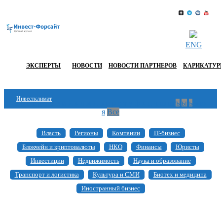
ENG
ЭКСПЕРТЫ
НОВОСТИ
НОВОСТИ ПАРТНЕРОВ
КАРИКАТУ
Инвестклимат
а
б
в
г
д
е
ж
з
и
й
к
л
м
н
о
п
р
с
т
у
ф
х
ц
ч
ш
щ
ъ
ы
ь
э
ю
я
Все
Финансы
Власть
Регионы
Компании
IT-бизнес
Инвестиции
Блокчейн и криптовалюты
НКО
Финансы
Юристы
Блокчейн
Инвестиции
Недвижимость
Наука и образование
Транспорт и логистика
Культура и СМИ
Биотех и медицина
Стартапы
Иностранный бизнес
Технологии
ESG