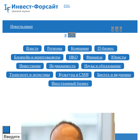
ENG
Инвестклимат
а
б
в
г
д
е
ж
з
и
й
к
л
м
н
о
п
р
с
т
у
ф
х
ц
ч
ш
щ
ъ
ы
ь
э
ю
я
Все
Финансы
Власть
Регионы
Компании
IT-бизнес
Инвестиции
Блокчейн и криптовалюты
НКО
Финансы
Юристы
Блокчейн
Инвестиции
Недвижимость
Наука и образование
Транспорт и логистика
Культура и СМИ
Биотех и медицина
Стартапы
Иностранный бизнес
Технологии
ESG
Книги