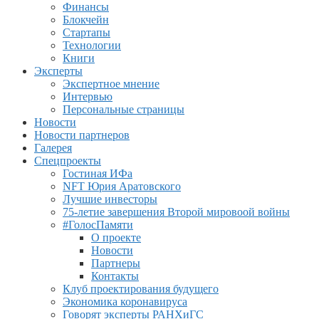
Финансы
Блокчейн
Стартапы
Технологии
Книги
Эксперты
Экспертное мнение
Интервью
Персональные страницы
Новости
Новости партнеров
Галерея
Спецпроекты
Гостиная ИФа
NFT Юрия Аратовского
Лучшие инвесторы
75-летие завершения Второй мировоой войны
#ГолосПамяти
О проекте
Новости
Партнеры
Контакты
Клуб проектирования будущего
Экономика коронавируса
Говорят эксперты РАНХиГС