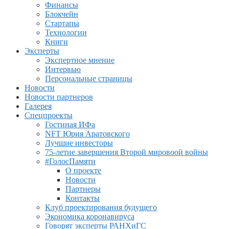
Финансы
Блокчейн
Стартапы
Технологии
Книги
Эксперты
Экспертное мнение
Интервью
Персональные страницы
Новости
Новости партнеров
Галерея
Спецпроекты
Гостиная ИФа
NFT Юрия Аратовского
Лучшие инвесторы
75-летие завершения Второй мировоой войны
#ГолосПамяти
О проекте
Новости
Партнеры
Контакты
Клуб проектирования будущего
Экономика коронавируса
Говорят эксперты РАНХиГС