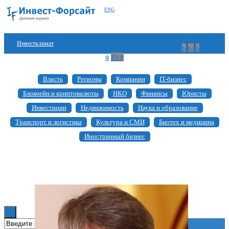
ENG
Инвестклимат
а
б
в
г
д
е
ж
з
и
й
к
л
м
н
о
п
р
с
т
у
ф
х
ц
ч
ш
щ
ъ
ы
ь
э
ю
я
Все
Финансы
Власть
Регионы
Компании
IT-бизнес
Инвестиции
Блокчейн и криптовалюты
НКО
Финансы
Юристы
Блокчейн
Инвестиции
Недвижимость
Наука и образование
Транспорт и логистика
Культура и СМИ
Биотех и медицина
Стартапы
Иностранный бизнес
Технологии
ESG
Книги