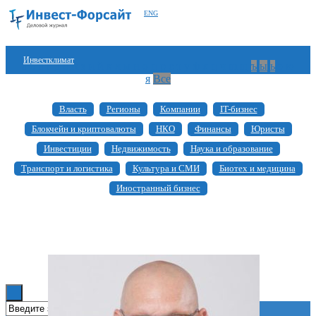
ENG
Инвестклимат
а
б
в
г
д
е
ж
з
и
й
к
л
м
н
о
п
р
с
т
у
ф
х
ц
ч
ш
щ
ъ
ы
ь
э
ю
я
Все
Финансы
Власть
Регионы
Компании
IT-бизнес
Инвестиции
Блокчейн и криптовалюты
НКО
Финансы
Юристы
Блокчейн
Инвестиции
Недвижимость
Наука и образование
Транспорт и логистика
Культура и СМИ
Биотех и медицина
Стартапы
Иностранный бизнес
Технологии
ESG
Книги