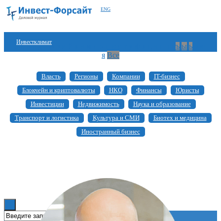
ENG
Инвестклимат
а
б
в
г
д
е
ж
з
и
й
к
л
м
н
о
п
р
с
т
у
ф
х
ц
ч
ш
щ
ъ
ы
ь
э
ю
я
Все
Финансы
Власть
Регионы
Компании
IT-бизнес
Инвестиции
Блокчейн и криптовалюты
НКО
Финансы
Юристы
Блокчейн
Инвестиции
Недвижимость
Наука и образование
Транспорт и логистика
Культура и СМИ
Биотех и медицина
Стартапы
Иностранный бизнес
Технологии
ESG
Книги