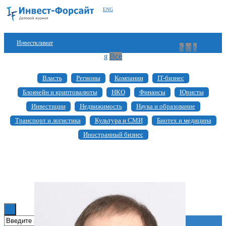
ENG
Инвестклимат
а
б
в
г
д
е
ж
з
и
й
к
л
м
н
о
п
р
с
т
у
ф
х
ц
ч
ш
щ
ъ
ы
ь
э
ю
я
Все
Финансы
Власть
Регионы
Компании
IT-бизнес
Инвестиции
Блокчейн и криптовалюты
НКО
Финансы
Юристы
Блокчейн
Инвестиции
Недвижимость
Наука и образование
Транспорт и логистика
Культура и СМИ
Биотех и медицина
Стартапы
Иностранный бизнес
Технологии
ESG
Книги