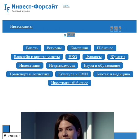
ENG
Инвестклимат
а
б
в
г
д
е
ж
з
и
й
к
л
м
н
о
п
р
с
т
у
ф
х
ц
ч
ш
щ
ъ
ы
ь
э
ю
я
Все
Финансы
Власть
Регионы
Компании
IT-бизнес
Инвестиции
Блокчейн и криптовалюты
НКО
Финансы
Юристы
Блокчейн
Инвестиции
Недвижимость
Наука и образование
Транспорт и логистика
Культура и СМИ
Биотех и медицина
Стартапы
Иностранный бизнес
Технологии
ESG
Книги