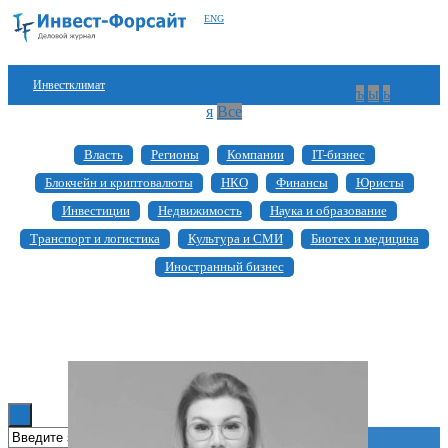
ENG
Инвестклимат
а
б
в
г
д
е
ж
з
и
й
к
л
м
н
о
п
р
с
т
у
ф
х
ц
ч
ш
щ
ъ
ы
ь
э
ю
я
Все
Финансы
Власть
Регионы
Компании
IT-бизнес
Инвестиции
Блокчейн и криптовалюты
НКО
Финансы
Юристы
Блокчейн
Инвестиции
Недвижимость
Наука и образование
Транспорт и логистика
Культура и СМИ
Биотех и медицина
Стартапы
Иностранный бизнес
Технологии
ESG
Книги