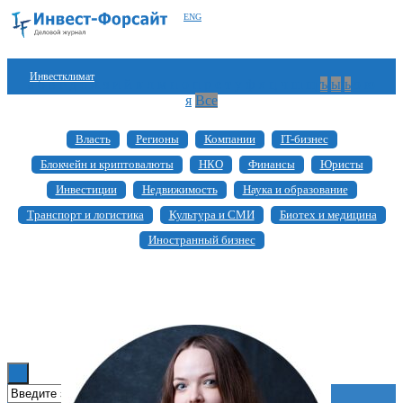
ENG
Инвестклимат
а
б
в
г
д
е
ж
з
и
й
к
л
м
н
о
п
р
с
т
у
ф
х
ц
ч
ш
щ
ъ
ы
ь
э
ю
я
Все
Финансы
Власть
Регионы
Компании
IT-бизнес
Инвестиции
Блокчейн и криптовалюты
НКО
Финансы
Юристы
Блокчейн
Инвестиции
Недвижимость
Наука и образование
Транспорт и логистика
Культура и СМИ
Биотех и медицина
Стартапы
Иностранный бизнес
Технологии
ESG
Книги