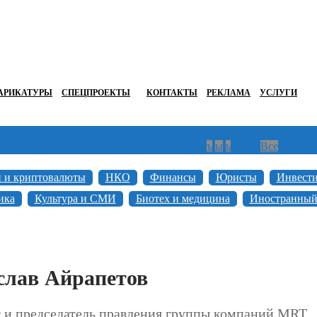
АРИКАТУРЫ
СПЕЦПРОЕКТЫ
КОНТАКТЫ
РЕКЛАМА
УСЛУГИ
г
д
е
ж
з
и
й
к
л
м
н
о
п
р
с
т
у
ф
х
ц
ч
ш
щ
ъ
ы
ь
э
ю
я
Все
н и криптовалюты
НКО
Финансы
Юристы
Инвест
ика
Культура и СМИ
Биотех и медицина
Иностранный
слав Айрапетов
 и председатель правления группы компаний MRT