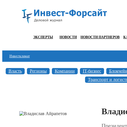
ЭКСПЕРТЫ
НОВОСТИ
НОВОСТИ ПАРТНЕРОВ
К
Инвестклимат
а
б
в
Финансы
Власть
Регионы
Компании
IT-бизнес
Блокчей
Инвестиции
Транспорт и логист
Блокчейн
Стартапы
Влади
Технологии
ESG
Президент