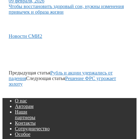
09 февраля, 2026
Чтобы восстановить здоровый сон, нужны изменения
привычек и образа жизни
Новости СМИ2
Предыдущая статья
Рубль и акции удержались от
падения
Следующая статья
Решение ФРС угрожает
золоту
О нас
Авторам
Наши
партнеры
Контакты
Сотрудничество
Особое