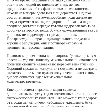
В то же время продавцы в бутиках довольно часто
оценивают людей по внешнему виду, делают
предположения об их финансовых возможностях,
исходя из манеры одеваться или держаться. Однако
состоятельные и платежеспособные люди далеко не
всегда стремятся выглядеть дорого и богато, а люди
среднего достатка нередко готовы щедро заплатить за
дорогую авторскую вещь. А уж художественный вкус и
достаток не коррелируют примерно никак.
Предрассудки — враг индивидуального подхода и
хорошей репутации, они противоречат самим
принципам персонализации.
Правило хорошего тона в ювелирном бутике премиум-
класса — уделять клиенту максимальное внимание без
попытки оценить человека по первому впечатлению.
Хороший продавец-консультант слушает, а не смотрит,
пытается понять, что нужно покупателю, ведет с ним
диалог, общается, уделяет максимальное
количество времени.
Еще один аспект персонализации сервиса —
дополнительные услуги для постоянных или наиболее
платежеспособных клиентов. Это может быть подарок
от продавца (например, небольшое украшение, букет
цветов или бутылка вина), определенное время,