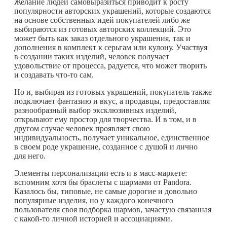
Желание людей самовыразиться приводит к росту
популярности авторских украшений, которые создаются
на основе собственных идей покупателей либо же
выбираются из готовых авторских коллекций. Это
может быть как заказ отдельного украшения, так и
дополнения в комплект к серьгам или кулону. Участвуя
в создании таких изделий, человек получает
удовольствие от процесса, радуется, что может творить
и создавать
что-то
сам.
Но и, выбирая из готовых украшений, покупатель также
подключает фантазию и вкус, а продавцы, предоставляя
разнообразный выбор эксклюзивных изделий,
открывают ему простор для творчества. И в том, и в
другом случае человек проявляет свою
индивидуальность, получает уникальное, единственное
в своем роде украшение, созданное с душой и лично
для него.
Элементы персонализации есть и в масс-маркете:
вспомним хотя бы браслеты с шармами от Pandora.
Казалось бы, типовые, не самые дорогие и довольно
популярные изделия, но у каждого конечного
пользователя своя подборка шармов, зачастую связанная
с
какой-то
личной историей и ассоциациями.