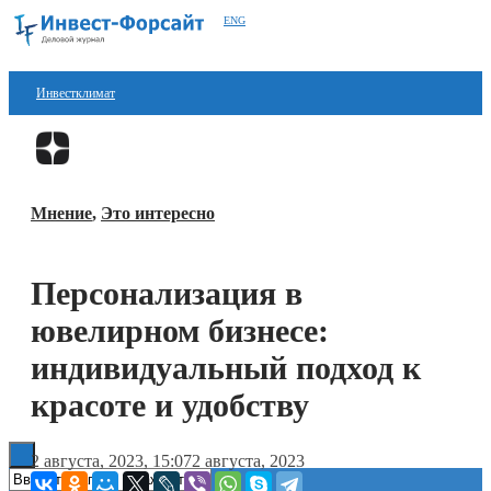
ENG
Инвестклимат
Финансы
Перейти в
Дзен
Инвестиции
Мнение
,
Это интересно
Блокчейн
Стартапы
Персонализация в
Технологии
ювелирном бизнесе:
ESG
индивидуальный подход к
красоте и удобству
Книги
2 августа, 2023, 15:07
2 августа, 2023