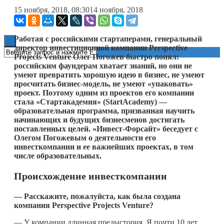
15 ноября, 2018, 08:30
14 ноября, 2018
Книги
Работая с российскими стартаперами, генеральный
директор инвестиционной компании
Perspective
Projects
Venture
Олег Погожев быстро понял:
российским фаундерам хватает знаний, но они не
умеют превратить хорошую идею в бизнес, не умеют
просчитать бизнес-модель, не умеют «упаковать»
проект. Поэтому одним из проектов его компании
стала «Стартакадемия» (StartAcademy) —
образовательная программа, призванная научить
начинающих и будущих бизнесменов достигать
поставленных целей. «Инвест-Форсайт» беседует с
Олегом Погожевым о деятельности его
инвесткомпании и ее важнейших проектах, в том
числе образовательных.
Происхождение инвесткомпании
— Расскажите, пожалуйста, как была создана
компания
Perspective
Projects
Venture
?
— У компании длинная предыстория. Я почти 10 лет