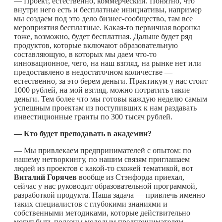
— Проект, естественно, коммерческий. Понятно, что
внутри него есть и бесплатные инициативы, например
мы создаем под это дело бизнес-сообщество, там все
мероприятия бесплатные.
Какая-то
первичная воронка
тоже, возможно, будет бесплатная. Дальше будет ряд
продуктов, которые включают образовательную
составляющую, в которых мы даем
что-то
инновационное, чего, на наш взгляд, на рынке нет или
предоставлено в недостаточном количестве —
естественно, за это берем деньги. Практикум у нас стоит
1000 рублей, на мой взгляд, можно потратить такие
деньги. Тем более что мы готовы каждую неделю самым
успешным проектам из поступивших к нам раздавать
инвестиционные гранты по 300 тысяч рублей.
— Кто будет преподавать в академии?
— Мы привлекаем предпринимателей с опытом: по
нашему нетворкингу, по нашим связям приглашаем
людей из проектов с
какой-то
схожей тематикой, вот
Виталий Горячев
вообще из Стэнфорда приехал,
сейчас у нас руководит образовательной программой,
разработкой продукта. Наша задача — привлечь именно
таких специалистов с глубокими знаниями и
собственными методиками, которые действительно
могут быть полезны молодым предпринимателям.