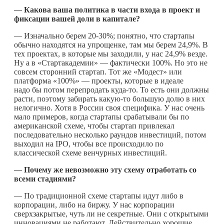
— Какова ваша политика в части входа в проект и
фиксации вашей доли в капитале?
— Изначально берем 20-30%; понятно, что стартапы
обычно находятся на упрощенке, там мы берем 24,9%. В
тех проектах, в которые мы заходили, у нас 24,9% везде.
Ну а в «Стартакадемии» — фактически 100%. Но это не
совсем сторонний стартап. Тот же «Модест» или
платформа «100%» — проекты, которые в идеале
надо бы потом перепродать
куда-то
. То есть они должны
расти, поэтому забирать
какую-то
большую долю в них
нелогично. Хотя в России своя специфика. У нас очень
мало примеров, когда стартапы срабатывали бы по
американской схеме, чтобы стартап привлекал
последовательно несколько раундов инвестиций, потом
выходил на IPO, чтобы все происходило по
классической схеме венчурных инвестиций.
— Почему же невозможно эту схему отработать со
всеми стадиями?
— По традиционной схеме стартапы идут либо в
корпорации, либо на биржу. У нас корпорации
сверхзакрытые, чуть ли не секретные. Они с открытыми
инновациями не работают. Действительно хорошие