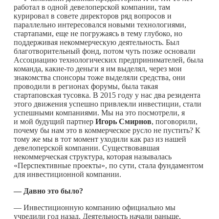
работал в одной девелоперской компании, там
курировал в совете директоров ряд вопросов и
параллельно интересовался новыми технологиями,
стартапами, еще не погружаясь в тему глубоко, но
поддерживая некоммерческую деятельность. Был
благотворительный фонд, потом чуть позже основали
Ассоциацию технологических предпринимателей, была
команда,
какие-то
деньги я им выделял, через мои
знакомства спонсоры тоже выделяли средства, они
проводили в регионах форумы, была такая
стартаповская тусовка. В 2015 году у нас два резидента
этого движения успешно привлекли инвестиции, стали
успешными компаниями. Мы на это посмотрели, я
и мой будущий партнер
Игорь Смирнов
, поговорили,
почему бы нам это в коммерческое русло не пустить? К
тому же мы в тот момент уходили как раз из нашей
девелоперской компании. Существовавшая
некоммерческая структура, которая называлась
«Перспективные проекты», по сути, стала фундаментом
для инвестиционной компании.
— Давно это было?
— Инвестиционную компанию официально мы
учредили год назад. Деятельность начали раньше,