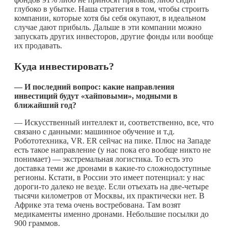
глубоко в убытке. Наша стратегия в том, чтобы строить
компании, которые хотя бы себя окупают, в идеальном
случае дают прибыль. Дальше в эти компании можно
запускать других инвесторов, другие фонды или вообще
их продавать.
Куда инвестировать?
— И последний вопрос: какие направления
инвестиций будут «хайповыми», модными в
ближайший год?
— Искусственный интеллект и, соответственно, все, что
связано с данными: машинное обучение и т.д.
Робототехника, VR. ER сейчас на пике. Плюс на Западе
есть такое направление (у нас пока его вообще никто не
понимает) — экстремальная логистика. То есть это
доставка теми же дронами в
какие-то
сложнодоступные
регионы. Кстати, в России это имеет потенциал: у нас
дороги-то
далеко не везде. Если отъехать на две-четыре
тысячи километров от Москвы, их практически нет. В
Африке эта тема очень востребована. Там возят
медикаменты именно дронами. Небольшие посылки до
900 граммов.