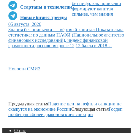
без цифр: как привычки
Стартапы и технологии
формируют капитал
сильнее, чем знания
Новые бизнес-тренды
05 августа, 2026
Знания без привычки — мёртвый капитал Показательна
статистика: по данным НАФИ (Национальное агентство
финансовых исследований), индекс финансовой
грамотности россиян вырос с 12,12 балла в 2018…
Новости СМИ2
Предыдущая статья
Падение цен на нефть и санкции не
скажутся на экономике России
Следующая статья
Госдеп
пообещал «более драконовские» санкции
О нас