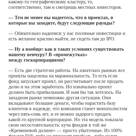
какому-то
географическому кластеру, то,
соответственно, там и смотришь местных инвесторов.
— Тем не менее вы надеетесь, что в проектах, в
которые вы заходите, будут следующие раунды?
— Обязательно надеемся: у нас посевные инвестиции и
есть желание красиво выйти, не сидеть там до IPO.
— Ну а вообще: как в таких условиях существовать
нашему венчуру? В «промежутках»
между госкорпорациями?
— Есть две стратегии работы. На азиатских рынках все
проекты нацелены на маржинальность. То есть если
фонд запускает проект, он рассчитывает после продать
долю и на этом заработать. Но изначально проект
должен быть прибыльным. И нам бы так хотелось. На
западном рынке немножко другая ситуация. Они
вкладывают большие деньги, чтобы нарастить базу
клиентов в надежде, что компания станет монополистом
через пять-семь лет, и ее можно задорого продать
какой-то
крупной корпорации. Но эта модель показала
свою несостоятельность: куча фондов в той же
«Кремниевой долине» — просто убыточные. Из 100%
фондов 91% либо не приносят прибыль, либо сидит