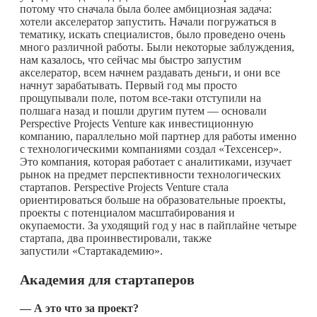
потому что сначала была более амбициозная задача:
хотели акселератор запустить. Начали погружаться в
тематику, искать специалистов, было проведено очень
много различной работы. Были некоторые заблуждения,
нам казалось, что сейчас мы быстро запустим
акселератор, всем начнем раздавать деньги, и они все
начнут зарабатывать. Первый год мы просто
прощупывали поле, потом все-таки отступили на
полшага назад и пошли другим путем — основали
Perspective Projects Venture как инвестиционную
компанию, параллельно мой партнер для работы именно
с технологическими компаниями создал «Техсенсер».
Это компания, которая работает с аналитиками, изучает
рынок на предмет перспективности технологических
стартапов. Perspective Projects Venture стала
ориентироваться больше на образовательные проекты,
проекты с потенциалом масштабирования и
окупаемости. За уходящий год у нас в пайплайне четыре
стартапа, два проинвестировали, также
запустили «Стартакадемию».
Академия для стартаперов
— А это что за проект?