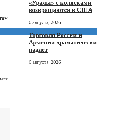
«Уралы» с колясками
возвращаются в США
этом
6 августа, 2026
Торговля России и
Армении драматически
падает
6 августа, 2026
м
олее