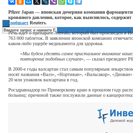
Книги
Pfizer Japan — японская дочерняя компания фармацевтиче
кровяного давления, которое, как выяснилось, содержит
сообщает
Reuters.
Речь идет о препарате Amvalo, который был произведен в И
763 000 таблеток. В заявлении японской компании отмечаетс
каком-либо
ущербе медикамента для здоровья.
«
Мы будем уделять самое пристальное внимание наш
повторение подобных случаев
», — сказал президент Pf
В 2000-е годы валсартан стал самым популярным лекарство
носят названия «Валз», «Нортиван», «Вальсакор», «Диован»
20 млн упаковок валсартана в год.
Росздравнадзор по Приморскому краю в прошлом году распор
больниц: причиной также послужили данные о канцерогенах