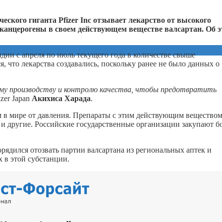
ского гиганта Pfizer Inc отзывает лекарство от высокого
 канцерогены в своем действующем веществе валсартан. Об 
ндии с апреля по июль текущего года в количестве свыше
я, что лекарства создавались, поскольку ранее не было данных о
ему производству и контролю качества, чтобы предотвратить
izer Japan
Акихиса Харада
.
м в мире от давления. Препараты с этим действующим вещество
 и другие. Российские государственные организации закупают б
ядился отозвать партии валсартана из региональных аптек и
 в этой субстанции.