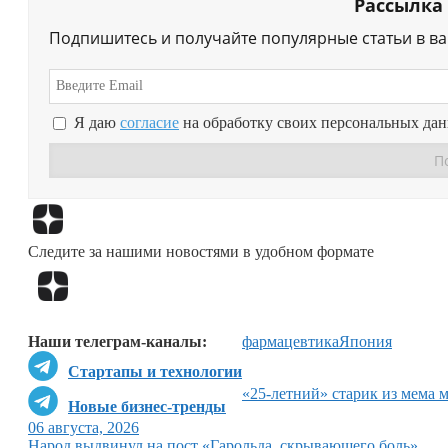
Рассылка
Подпишитесь и получайте популярные статьи в в
Я даю
согласие
на обработку своих персональных да
Следите за нашими новостями в удобном формате
Наши телеграм-каналы:
фармацевтика
Япония
Стартапы и технологии
«25-летний» старик из мема 
Новые бизнес-тренды
06 августа, 2026
Народ выдвинул на пост «Гарольда, скрывающего боль»