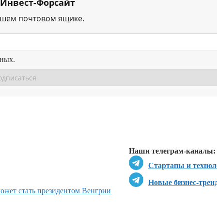
 Инвест-Форсайт
ашем почтовом ящике.
нных.
Перейти в
Перейти в
Д
Наши телеграм-каналы:
Стартапы и технол
Новые бизнес-трен
может стать президентом Венгрии