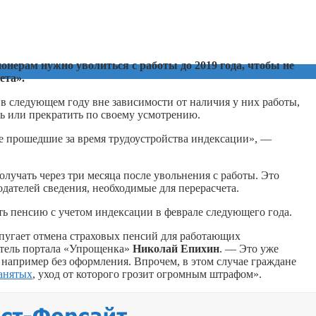
нерам нужно уволиться с работы до 2019 года, чтобы не
ета».
в следующем году вне зависимости от наличия у них работы,
ь или прекратить по своему усмотрению.
е прошедшие за время трудоустройства индексации», —
лучать через три месяца после увольнения с работы. Это
одателей сведения, необходимые для перерасчета.
чать пенсию с учетом индексации в феврале следующего года.
 пугает отмена страховых пенсий для работающих
итель портала «Упрощенка»
Николай Епихин
. — Это уже
 например без оформления. Впрочем, в этом случае граждане
занятых
, уход от которого грозит огромным штрафом».