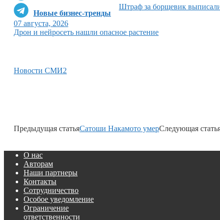
Штраф за борщевик выписал
Новые бизнес-тренды
07 августа, 2026
Дрон и нейросеть нашли опасное растение
Новости СМИ2
Предыдущая статья
Сатоши Накамото умер
Следующая стать
О нас
Авторам
Наши партнеры
Контакты
Сотрудничество
Особое уведомление
Ограничение
ответственности