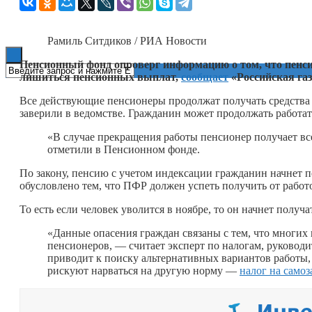
Книги
Рамиль Ситдиков / РИА Новости
Пенсионный фонд опроверг информацию о том, что пенсио
лишиться пенсионных выплат,
сообщает
«Российская газ
Все действующие пенсионеры продолжат получать средства 
заверили в ведомстве. Гражданин может продолжать работат
«В случае прекращения работы пенсионер получает вс
отметили в Пенсионном фонде.
По закону, пенсию с учетом индексации гражданин начнет по
обусловлено тем, что ПФР должен успеть получить от работ
То есть если человек уволится в ноябре, то он начнет полу
«Данные опасения граждан связаны с тем, что многих
пенсионеров, — считает эксперт по налогам, руковод
приводит к поиску альтернативных вариантов работы,
рискуют нарваться на другую норму —
налог на само