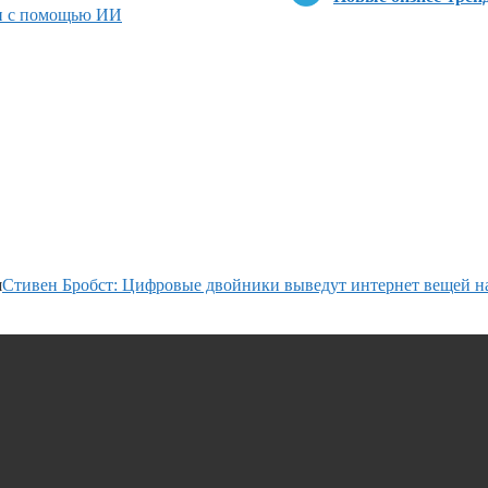
и с помощью ИИ
я
Стивен Бробст: Цифровые двойники выведут интернет вещей н