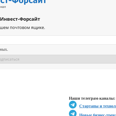
 Инвест-Форсайт
ашем почтовом ящике.
нных.
Перейти в
Перейти в
Д
Наши телеграм-каналы:
Стартапы и технол
Новые бизнес-трен