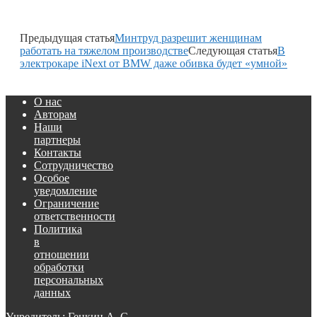
Предыдущая статья
Минтруд разрешит женщинам
работать на тяжелом производстве
Следующая статья
В
электрокаре iNext от BMW даже обивка будет «умной»
О нас
Авторам
Наши
партнеры
Контакты
Сотрудничество
Особое
уведомление
Ограничение
ответственности
Политика
в
отношении
обработки
персональных
данных
Учредитель: Генкин А. С.