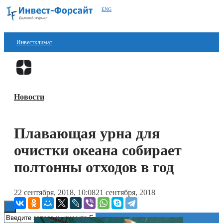
ENG
Инвестклимат
Финансы
Перейти в
Дзен
Инвестиции
Новости
Блокчейн
Стартапы
Плавающая урна для
Технологии
очистки океана собирает
ESG
полтонны отходов в год
Книги
22 сентября, 2018, 10:08
21 сентября, 2018