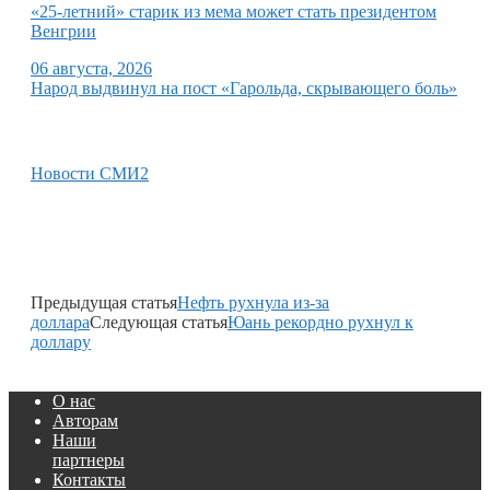
«25-летний» старик из мема может стать президентом
Венгрии
06 августа, 2026
Народ выдвинул на пост «Гарольда, скрывающего боль»
Новости СМИ2
Предыдущая статья
Нефть рухнула из-за
доллара
Следующая статья
Юань рекордно рухнул к
доллару
О нас
Авторам
Наши
партнеры
Контакты