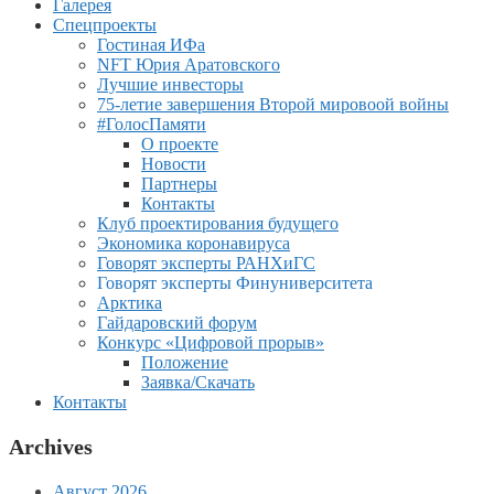
Галерея
Спецпроекты
Гостиная ИФа
NFT Юрия Аратовского
Лучшие инвесторы
75-летие завершения Второй мировоой войны
#ГолосПамяти
О проекте
Новости
Партнеры
Контакты
Клуб проектирования будущего
Экономика коронавируса
Говорят эксперты РАНХиГС
Говорят эксперты Финуниверситета
Арктика
Гайдаровский форум
Конкурс «Цифровой прорыв»
Положение
Заявка/Скачать
Контакты
Archives
Август 2026