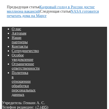
Предыдущая статья
Кадровый голод в России достиг
миллиона вакансий
Следующая статья
NASA готовится
печатать дома на Марсе
О нас
Авторам
Наши
партнеры
Контакты
Сотрудничество
Особое
уведомление
Ограничение
ответственности
Политика
в
отношении
обработки
персональных
данных
Учредитель: Генкин А. С.
Телефон редакции:
+7 (495)