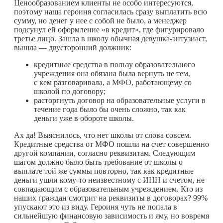
Ценообразованием клиенты не особо интересуются,
поэтому наша героиня согласилась сразу выплатить всю
сумму, но денег у нее с собой не было, а менеджер
подсунул ей оформление «в кредит», где фигурировало
третье лицо. Зашла в школу обычная девушка-энтузиаст,
вышла — двусторонний должник:
кредитные средства в пользу образовательного
учреждения она обязана была вернуть не тем,
с кем разговаривала, а МФО, работающему со
школой по договору;
расторгнуть договор на образовательные услуги в
течение года было бы очень сложно, так как
деньги уже в обороте школы.
Ах да! Выяснилось, что нет школы от слова совсем.
Кредитные средства от МФО пошли на счет совершенно
другой компании, согласно реквизитам. Следующим
шагом должно было быть требование от школы о
выплате той же суммы повторно, так как кредитные
деньги ушли
кому-то
неизвестному с ИНН и счетом, не
совпадающим с образовательным учреждением. Кто из
наших граждан смотрит на реквизиты в договорах? 99%
упускают это из виду. Героиня чуть не попала в
сильнейшую финансовую зависимость и яму, но вовремя