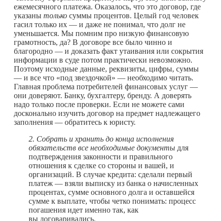
ежемесячного платежа. Оказалось, что это договор, где
указаны
только
суммы процентов. Целый год человек
гасил только их — и даже не понимал, что долг не
уменьшается. Мы помним про низкую финансовую
грамотность, да? В договоре все было чинно и
благородно — и доказать факт утаивания или сокрытия
информации в суде потом практически невозможно.
Поэтому исходные данные, реквизиты, цифры, суммы
— и все что «под звездочкой» — необходимо читать.
Главная проблема потребителей финансовых услуг —
они доверяют. Банку, бухгалтеру, бренду. А доверять
надо только после проверки. Если не можете сами
досконально изучить договор на предмет надлежащего
заполнения — обратитесь к юристу.
2. Собрать и хранить до конца исполнения
обязательств все необходимые документы
для
подтверждения законности и правильного
отношения к сделке со стороны и вашей, и
организаций. В случае кредита: сделали первый
платеж — взяли выписку из банка о начисленных
процентах, сумме основного долга и оставшейся
сумме к выплате, чтобы четко понимать: процесс
погашения идет именно так, как
вы договаривались.