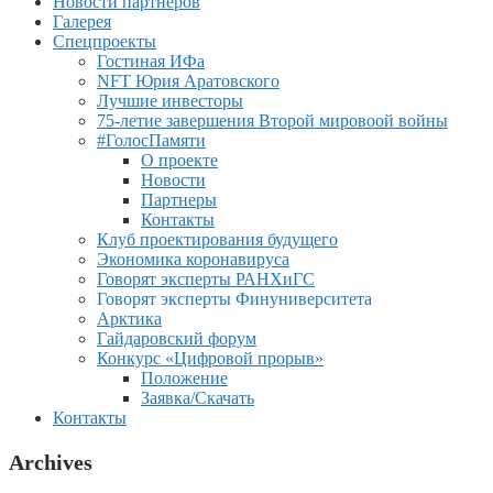
Новости партнеров
Галерея
Спецпроекты
Гостиная ИФа
NFT Юрия Аратовского
Лучшие инвесторы
75-летие завершения Второй мировоой войны
#ГолосПамяти
О проекте
Новости
Партнеры
Контакты
Клуб проектирования будущего
Экономика коронавируса
Говорят эксперты РАНХиГС
Говорят эксперты Финуниверситета
Арктика
Гайдаровский форум
Конкурс «Цифровой прорыв»
Положение
Заявка/Скачать
Контакты
Archives