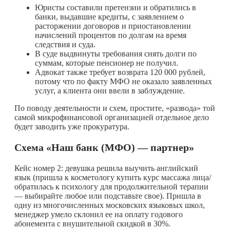
Юристы составили претензии и обратились в
банки, выдавшие кредиты, с заявлением о
расторжении договоров и приостановлении
начислений процентов по долгам на время
следствия и суда.
В суде выдвинуты требования снять долги по
суммам, которые пенсионер не получил.
Адвокат также требует возврата 120 000 рублей,
потому что по факту МФО не оказало заявленных
услуг, а клиента они ввели в заблуждение.
По поводу деятельности и схем, простите, «развода» той
самой микрофинансовой организацией отдельное дело
будет заводить уже прокуратура.
Схема «Наш банк (МФО) — партнер»
Кейс номер 2: девушка решила выучить английский
язык (пришла к косметологу купить курс массажа лица/
обратилась к психологу для продолжительной терапии
— выбирайте любое или подставьте свое). Пришла в
одну из многочисленных московских языковых школ,
менеджер умело склонил ее на оплату годового
абонемента с внушительной скидкой в 30%.