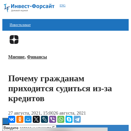
ENG
Инвестклимат
Финансы
Перейти в
Дзен
Инвестиции
Мнение
,
Финансы
Блокчейн
Стартапы
Почему гражданам
Технологии
приходится судиться из-за
ESG
кредитов
Книги
27 августа, 2021, 15:00
26 августа, 2021