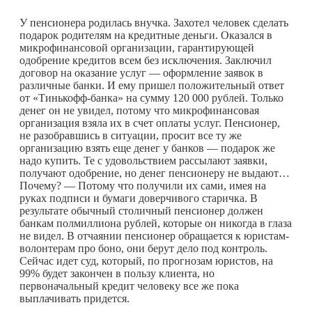
У пенсионера родилась внучка. Захотел человек сделать
подарок родителям на кредитные деньги. Оказался в
микрофинансовой организации, гарантирующей
одобрение кредитов всем без исключения. Заключил
договор на оказание услуг — оформление заявок в
различные банки. И ему пришел положительный ответ
от «Тинькофф-банка» на сумму 120 000 рублей. Только
денег он не увидел, потому что микрофинансовая
организация взяла их в счет оплаты услуг. Пенсионер,
не разобравшись в ситуации, просит все ту же
организацию взять еще денег у банков — подарок же
надо купить. Те с удовольствием рассылают заявки,
получают одобрение, но денег пенсионеру не выдают…
Почему? — Потому что получили их сами, имея на
руках подписи и бумаги доверчивого старичка. В
результате обычный столичный пенсионер должен
банкам полмиллиона рублей, которые он никогда в глаза
не видел. В отчаянии пенсионер обращается к юристам-
волонтерам про боно, они берут дело под контроль.
Сейчас идет суд, который, по прогнозам юристов, на
99% будет закончен в пользу клиента, но
первоначальный кредит человеку все же пока
выплачивать придется.