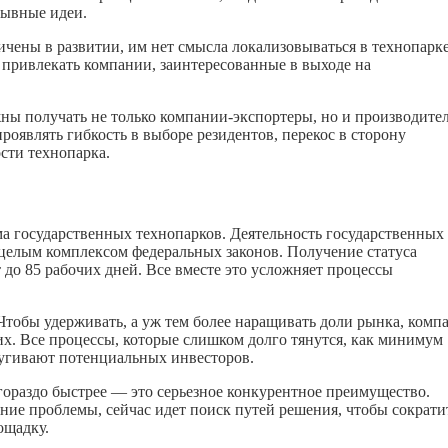
рывные идеи.
ичены в развитии, им нет смысла локализовываться в технопарке
ы привлекать компании, заинтересованные в выходе на
ны получать не только компании-экспортеры, но и производите
оявлять гибкость в выборе резидентов, перекос в сторону
сти технопарка.
а государственных технопарков. Деятельность государственных
целым комплексом федеральных законов. Получение статуса
т до 85 рабочих дней. Все вместе это усложняет процессы
 Чтобы удерживать, а уж тем более наращивать доли рынка, комп
х. Все процессы, которые слишком долго тянутся, как минимум
пугивают потенциальных инвесторов.
ораздо быстрее — это серьезное конкурентное преимущество.
ание проблемы, сейчас идет поиск путей решения, чтобы сократи
ощадку.