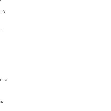
. А
ли
ании
ть