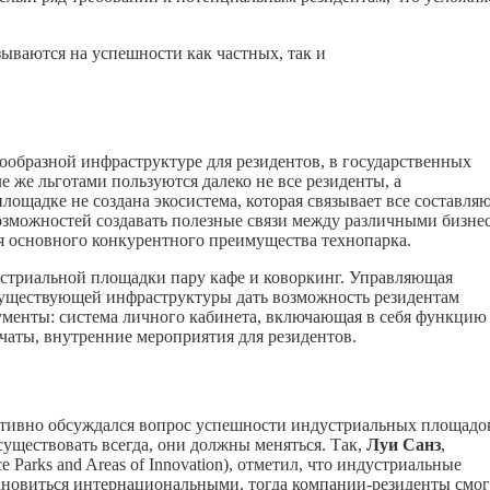
зываются на успешности как частных, так и
ообразной инфраструктуре для резидентов, в государственных
 же льготами пользуются далеко не все резиденты, а
 площадке не создана экосистема, которая связывает все составл
озможностей создавать полезные связи между различными бизне
я основного конкурентного преимущества технопарка.
дустриальной площадки пару кафе и коворкинг. Управляющая
 существующей инфраструктуры дать возможность резидентам
ументы: система личного кабинета, включающая в себя функцию
чаты, внутренние мероприятия для резидентов.
тивно обсуждался вопрос успешности индустриальных площадо
существовать всегда, они должны меняться. Так,
Луи Санз
,
ce Parks and Areas of Innovation), отметил, что индустриальные
ановиться интернациональными, тогда компании-резиденты смог