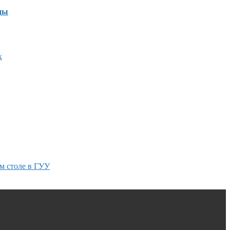
ды
х
м столе в ГУУ