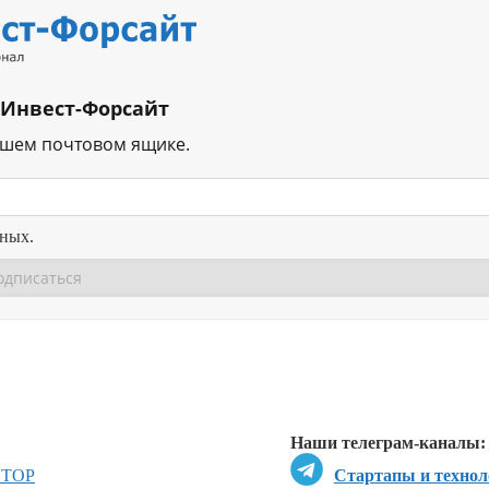
 Инвест-Форсайт
ашем почтовом ящике.
нных.
Перейти в
Перейти в
Д
Наши телеграм-каналы:
и
ТОР
Стартапы и технол