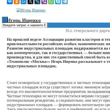
Книги
Игорь Ищенко
И.о. генерального дире
На прошлой неделе Ассоциация развития кластеров и те
привлекательности российских особых экономических зо
Развитие индустриальных площадок поддерживается на г
как коммерческих, так и государственных — больше на
производства, и для них это единственный способ быть 
«Технополис «Москва»» Игорь Ищенко рассказывает о т
индустриальных площадок.
Стоит оговориться: у государственных и частных технопарк
частных площадок всегда существует логика: минимум затр
всегда это высокотехнологичные предприятия, вкладывающие
Частные технопарки не могут похвастаться мерами государс
потенциальным резидентам, а следовательно, они могут при
индустриальных площадок — формировать питательную сред
Здесь предусмотрено больше льгот и преференций, но есть 