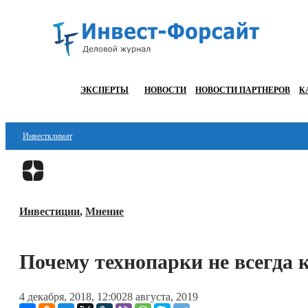
ЭКСПЕРТЫ
НОВОСТИ
НОВОСТИ ПАРТНЕРОВ
К
Инвестклимат
Финансы
Инвестиции
Инвестиции
,
Мнение
Блокчейн
Стартапы
Почему технопарки не всегда
Технологии
4 декабря, 2018, 12:00
28 августа, 2019
ESG