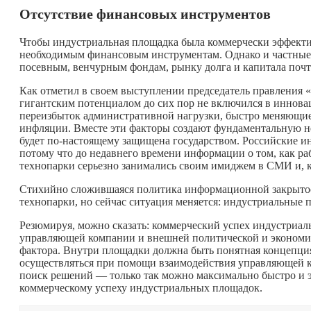
Отсутствие финансовых инструментов
Чтобы индустриальная площадка была коммерчески эффекти
необходимым финансовым инструментам. Однако и частные,
посевным, венчурным фондам, рынку долга и капитала почти
Как отметил в своем выступлении председатель правлен
гигантским потенциалом до сих пор не включился в иннов
переизбыток административной нагрузки, быстро меняющие
инфляции. Вместе эти факторы создают фундаментальную н
будет по-настоящему защищена государством. Российские и
потому что до недавнего времени информации о том, как р
технопарки серьезно занимались своим имиджем в СМИ и, к
Стихийно сложившаяся политика информационной закрытос
технопарки, но сейчас ситуация меняется: индустриальные
Резюмируя, можно сказать: коммерческий успех индустриал
управляющей компании и внешней политической и экономич
фактора. Внутри площадки должна быть понятная концепция
осуществляться при помощи взаимодействия управляющей 
поиск решений — только так можно максимально быстро и 
коммерческому успеху индустриальных площадок.