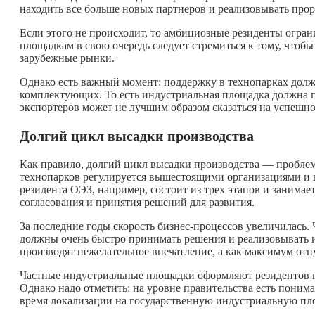
находить все больше новых партнеров и реализовывать про
Если этого не происходит, то амбициозные резиденты огран
площадкам в свою очередь следует стремиться к тому, чтоб
зарубежные рынки.
Однако есть важный момент: поддержку в технопарках долж
комплектующих. То есть индустриальная площадка должна пр
экспортеров может не лучшим образом сказаться на успешно
Долгий цикл высадки производства
Как правило, долгий цикл высадки производства — проблем
технопарков регулируется вышестоящими организациями и 
резидента ОЭЗ, например, состоит из трех этапов и занимае
согласования и принятия решений для развития.
За последние годы скорость бизнес-процессов увеличилась.
должны очень быстро принимать решения и реализовывать и
производят нежелательное впечатление, а как максимум от
Частные индустриальные площадки оформляют резидентов г
Однако надо отметить: на уровне правительства есть поним
время локализации на государственную индустриальную пл