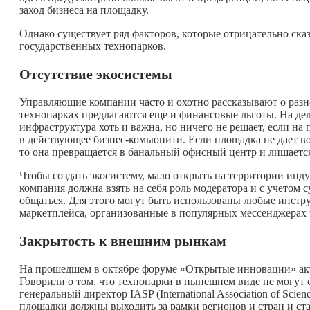
заход бизнеса на площадку.
Однако существует ряд факторов, которые отрицательно ска
государственных технопарков.
Отсутствие экосистемы
Управляющие компании часто и охотно рассказывают о разн
технопарках предлагаются еще и финансовые льготы. На деле
инфраструктура хоть и важна, но ничего не решает, если на
в действующее бизнес-комьюнити. Если площадка не дает в
то она превращается в банальный офисный центр и лишаетс
Чтобы создать экосистему, мало открыть на территории ин
компания должна взять на себя роль модератора и с учетом
общаться. Для этого могут быть использованы любые инстр
маркетплейса, организованные в популярных мессенджерах 
Закрытость к внешним рынкам
На прошедшем в октябре форуме «Открытые инновации» ак
Говорили о том, что технопарки в нынешнем виде не могут 
генеральный директор IASP (International Association of Scien
площадки должны выходить за рамки регионов и стран и ст