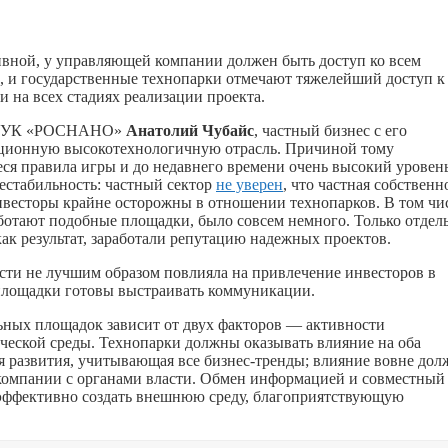
вной, у управляющей компании должен быть доступ ко всем
 и государственные технопарки отмечают тяжелейший доступ к
 на всех стадиях реализации проекта.
ия «УК «РОСНАНО»
Анатолий Чубайс
, частный бизнес с его
ационную высокотехнологичную отрасль. Причиной тому
ся правила игры и до недавнего времени очень высокий уровен
естабильность: частный сектор
не уверен
, что частная собственн
нвесторы крайне осторожны в отношении технопарков. В том чи
аботают подобные площадки, было совсем немного. Только отдел
ак результат, заработали репутацию надежных проектов.
ти не лучшим образом повлияла на привлечение инвесторов в
 площадки готовы выстраивать коммуникации.
ьных площадок зависит от двух факторов — активности
еской среды. Технопарки должны оказывать влияние на оба
 развития, учитывающая все бизнес-тренды; влияние вовне дол
компании с органами власти. Обмен информацией и совместный
эффективно создать внешнюю среду, благоприятствующую