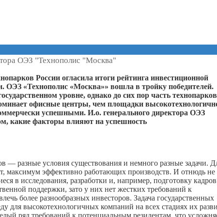
ктора ОЭЗ "Технополис "Москва"
хнопарков России огласила итоги рейтинга инвестиционной
н. ОЭЗ «Технополис «Москва»» вошла в тройку победителей.
осударственном уровне, однако до сих пор часть технопарко
поминает офисные центры, чем площадки высокотехнологичн
коммерчески успешными. И.о. генерального директора ОЭЗ
ом, какие факторы влияют на успешность
ов — разные условия существования и немного разные задачи. Д
ат, максимум эффективно работающих производств. И отнюдь не
ся в исследования, разработки и, например, подготовку кадров
твенной поддержки, зато у них нет жестких требований к
влечь более разнообразных инвесторов. Задача государственных
у для высокотехнологичных компаний на всех стадиях их разви
целый ряд требований к потенциальным резидентам, что усложня