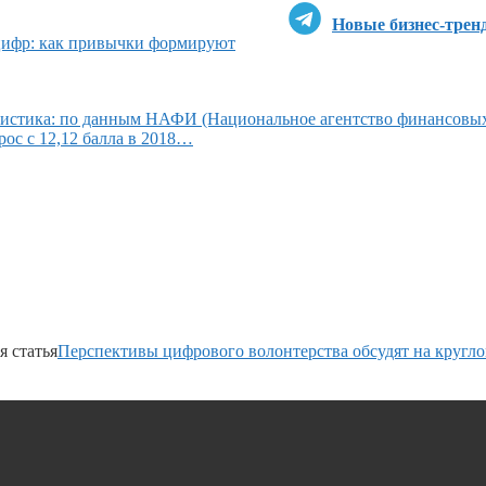
Новые бизнес-трен
цифр: как привычки формируют
атистика: по данным НАФИ (Национальное агентство финансовы
ос с 12,12 балла в 2018…
 статья
Перспективы цифрового волонтерства обсудят на кругло