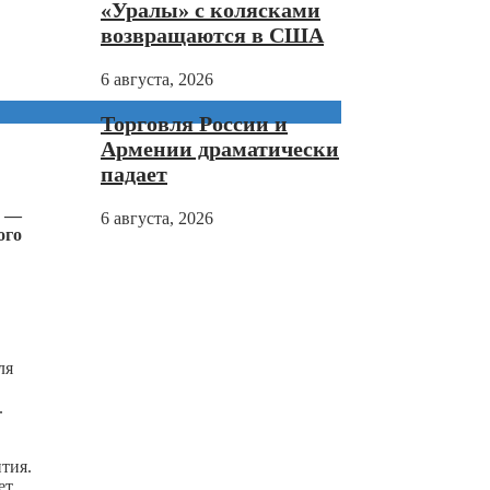
«Уралы» с колясками
возвращаются в США
6 августа, 2026
Торговля России и
Армении драматически
падает
в —
6 августа, 2026
ого
ля
.
тия.
ет