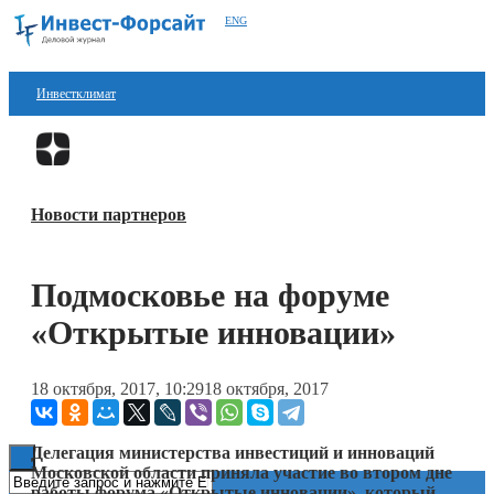
ENG
Инвестклимат
Финансы
Перейти в
Дзен
Инвестиции
Новости партнеров
Блокчейн
Стартапы
Подмосковье на форуме
Технологии
«Открытые инновации»
ESG
18 октября, 2017, 10:29
18 октября, 2017
Книги
Делегация министерства инвестиций и инноваций
Московской области приняла участие во втором дне
работы форума «Открытые инновации», который