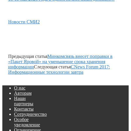
Новости СМИ2
Предыдущая статья
Минкомсвязь внесет поправки в
«Пакет Яровой» на уменьшение срока хранения
информации
Следующая статья
CNews Forum 2017:
Информационные технологии завтра
О нас
Авторам
Наши
партнеры
Контакты
Сотрудничество
Особое
уведомление
Ограничение