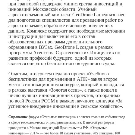
при грантовой поддержке министерства инвестиций и
инноваций Московской области. Учебный
аэрофотосъемочный комплекс GeoDrone L предназначен
для подготовки специалистов для проведения работ по
аэрофотосъемке, обработке и анализу полученных
данных. Комплекс содержит все необходимые методики
и инструкции для включения его в состав
образовательных программ дополнительного
образования в ВУЗах. GeoDrone L создан в рамках
программы Агентства Стратегических Инициатив по
развитию профессий будущего, одной из которых
является оператор беспилотного воздушного судна.
Отметим, что совсем недавно проект «Учебного
беспилотника для применения в АПК» занял второе
место в инновационном конкурсе, который проводился
в рамках выставки «Золотая осень», а также вошел в
число лучших инновационных проектов, отобранных
по всей России РССМ в рамках научного конкурса «За
успешное внедрение инноваций в сельское хозяйство».
Справочно
: форум «Открытые инновации» является главным событие года
в сфере технологического предпринимательства. В шестой раз форум
проводится в Москве под эгидой Правительства РФ. «Открытые
инновации — 2017» — это более 18 тысяч участников, 785 спикеров, 180