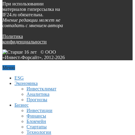
При использовании
материалов гиперссылка на
IF24.ru обязательна.
Мнение редакции может не
совпадать с мнением автора
Политика
конфиденциальности
© ООО
«Инвест-Форсайт», 2012-
2026
Меню
ESG
Экономика
Инвестклимат
Аналитика
Прогнозы
Бизнес
Инвестиции
Финансы
Блокчейн
Стартапы
Технологии