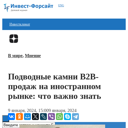
ENG
Инвестклимат
Финансы
Перейти в
Дзен
Инвестиции
В мире
,
Мнение
Блокчейн
Стартапы
Подводные камни B2B-
Технологии
продаж на иностранном
ESG
рынке: что важно знать
Книги
9 января, 2024, 15:00
9 января, 2024