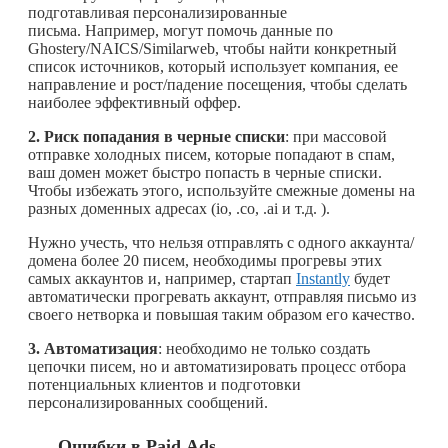
подготавливая персонализированные
письма. Например, могут помочь данные по
Ghostery/NAICS/Similarweb, чтобы найти конкретный
список источников, который использует компания, ее
направление и рост/падение посещения, чтобы сделать
наиболее эффективный оффер.
2. Риск попадания в черные списки
: при массовой
отправке холодных писем, которые попадают в спам,
ваш домен может быстро попасть в черные списки.
Чтобы избежать этого, используйте смежные домены на
разных доменных адресах (io, .co, .ai и т.д. ).
Нужно учесть, что нельзя отправлять с одного аккаунта/
домена более 20 писем, необходимы прогревы этих
самых аккаунтов и, например, стартап
Instantly
будет
автоматически прогревать аккаунт, отправляя письмо из
своего нетворка и повышая таким образом его качество.
3. Автоматизация
: необходимо не только создать
цепочки писем, но и автоматизировать процесс отбора
потенциальных клиентов и подготовки
персонализированных сообщений.
Ошибки в
Paid
Ads