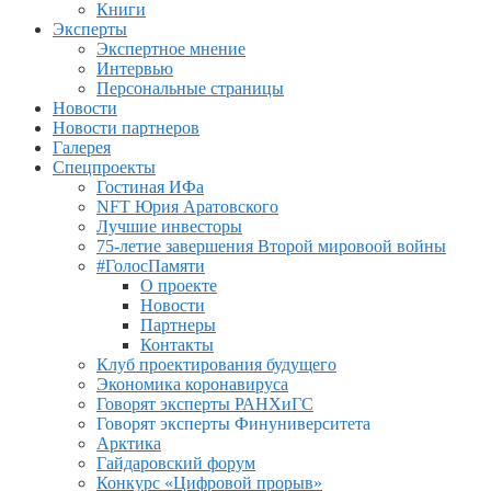
Книги
Эксперты
Экспертное мнение
Интервью
Персональные страницы
Новости
Новости партнеров
Галерея
Спецпроекты
Гостиная ИФа
NFT Юрия Аратовского
Лучшие инвесторы
75-летие завершения Второй мировоой войны
#ГолосПамяти
О проекте
Новости
Партнеры
Контакты
Клуб проектирования будущего
Экономика коронавируса
Говорят эксперты РАНХиГС
Говорят эксперты Финуниверситета
Арктика
Гайдаровский форум
Конкурс «Цифровой прорыв»