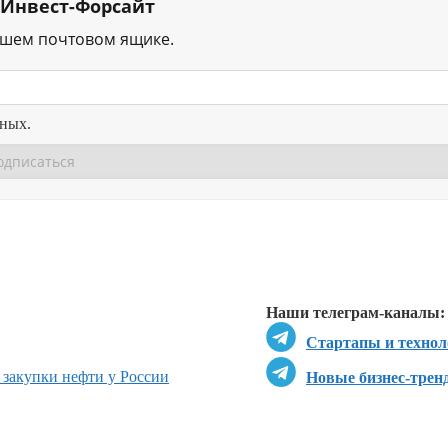
 Инвест-Форсайт
ашем почтовом ящике.
нных.
Перейти в
Перейти в
Д
Наши телеграм-каналы:
Стартапы и технол
 закупки нефти у России
Новые бизнес-трен