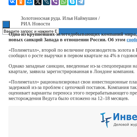
Книги
Золотоносная руда. Илья Наймушин /
РИА Новости
Одна из крупнейших золотодобывающих компаний мира, 
новых санкций Запада в отношении России. Об этом
сооб
«Полиметалл», второй по величине производитель золота в 
сообщил о росте выручки в первом квартале на 4% в годовом
Однако западные санкции, введенные из-за спецоперации н
квартале, заявила зарегистрированная в Лондоне компания.
«Полиметалл» рационализировал свои инвестиционные планы
задержкой из-за проблем с цепочкой поставок. Компания так
оценивает варианты переноса этого перерабатывающего пред
месторождения Ведуга было отложено на 12–18 месяцев.