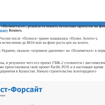
«Полиметалл», решила отложить несколько проектов на фо
щает
Reuters.
России после «Полюса» (ранее называлась «Полюс Золото»),
 исчислении до $616 млн на фоне роста цен на золото.
а Украине, оказали «огромное давление» на «Полиметалл» в пер
, в результате чего его проект ГМК-2 столкнется с шестимеся
же приостановила свой проект Pacific POX и в настоящее время
приятия в Казахстан. Начало строительства золоторудного