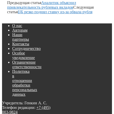
Предыдущая статья
Аналитик объяснил
привлекательность рублевых вкладов
Следующая
статья
ЦБ резко поднял ставку из-за обвала рубля
О нас
Авторам
Наши
партнеры
Контакты
Сотрудничество
Особое
уведомление
Ограничение
ответственности
Политика
в
отношении
обработки
персональных
данных
Учредитель: Генкин А. С.
Телефон редакции:
+7 (495)
003-9824