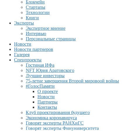
Блокчейн
Стартапы
Технологии
Книги
Эксперты
Экспертное мнение
Интервью
Персональные страницы
Новости
Новости партнеров
Галерея
Спецпроекты
Гостиная ИФа
NFT Юрия Аратовского
Лучшие инвесторы
75-летие завершения Второй мировоой войны
#ГолосПамяти
О проекте
Новости
Партнеры
Контакты
Клуб проектирования будущего
Экономика коронавируса
Говорят эксперты РАНХиГС
Говорят эксперты Финуниверситета