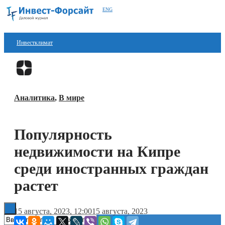
ENG
Инвестклимат
Финансы
Перейти в
Дзен
Инвестиции
Аналитика
,
В мире
Блокчейн
Стартапы
Популярность
Технологии
недвижимости на Кипре
ESG
среди иностранных граждан
растет
Книги
15 августа, 2023, 12:00
15 августа, 2023