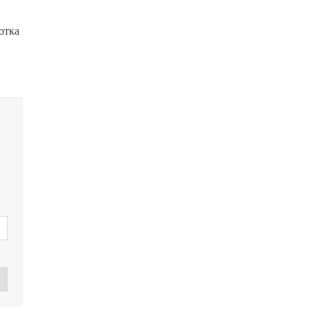
отка
.