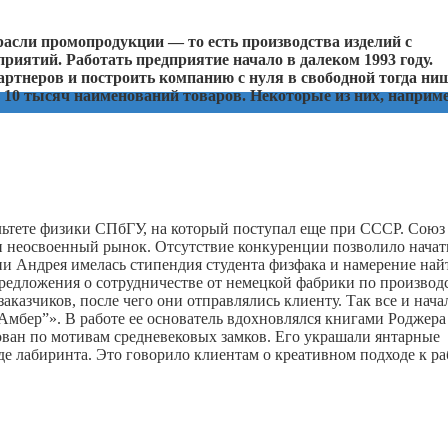
асли промопродукции — то есть производства изделий с
иятий. Работать предприятие начало в далеком 1993 году.
артнеров и построить компанию с нуля в свободной тогда ни
з 10 тысяч наименований товаров. Некоторые из них, наприме
ультете физики СПбГУ, на который поступал еще при СССР. Союз
 неосвоенный рынок. Отсутствие конкуренции позволило начат
ии Андрея имелась стипендия студента физфака и намерение най
предложения о сотрудничестве от немецкой фабрики по производ
аказчиков, после чего они отправлялись клиенту. Так все и нача
Амбер”». В работе ее основатель вдохновлялся книгами Роджера
ван по мотивам средневековых замков. Его украшали янтарные
е лабиринта. Это говорило клиентам о креативном подходе к ра