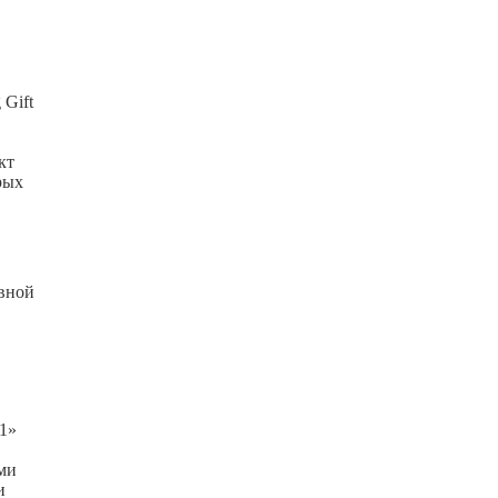
 Gift
кт
рых
евной
1»
ми
и