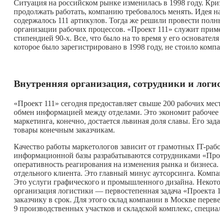
Ситуация на российском рынке изменилась в 1998 году. Кри
продолжать работать, компанию требовалось менять. Идея н
содержалось 111 артикулов. Тогда же решили провести пол
организации рабочих процессов. «Проект 111» служит прим
стипендией 90-х. Все, что было на то время у его основател
которое было зарегистрировано в 1998 году, не стоило комп
Внутренняя организация, сотрудники и логи
«Проект 111» сегодня предоставляет свыше 200 рабочих мес
обмен информацией между отделами. Это экономит рабочее в
маркетинга, конечно, достается львиная доля славы. Его за
товары конечным заказчикам.
Качество работы маркетологов зависит от грамотных IT-раб
информационной базы разрабатываются сотрудниками «Проект
оперативность реагирования на изменения рынка и бизнеса
отдельного клиента. Это главный минус аутсорсинга. Компа
Это услуги графического и промышленного дизайна. Некото
организация логистики — первостепенная задача «Проекта 
заказчику в срок. Для этого склад компании в Москве пере
9 производственных участков и складской комплекс, специ