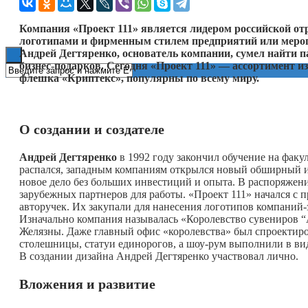
Книги
Компания «Проект 111» является лидером российской отр
логотипами и фирменным стилем предприятий или меропр
Андрей Дегтяренко, основатель компании, сумел найти п
бизнес-подарков. Сегодня «Проект 111» — ассортимент и
флешка «Криптекс», популярны по всему миру.
О создании и создателе
Андрей Дегтяренко
в 1992 году закончил обучение на фак
распался, западным компаниям открылся новый обширный и
новое дело без больших инвестиций и опыта. В распоряжен
зарубежных партнеров для работы. «Проект 111» начался с 
авторучек. Их закупали для нанесения логотипов компаний-з
Изначально компания называлась «Королевство сувениров “
Желязны. Даже главный офис «королевства» был спроектиро
столешницы, статуи единорогов, а шоу-рум выполнили в вид
В создании дизайна Андрей Дегтяренко участвовал лично.
Вложения и развитие