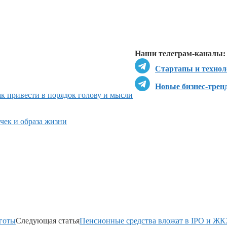
Перейти в
Перейти в
Д
Наши телеграм-каналы:
Стартапы и технол
Новые бизнес-трен
ак привести в порядок голову и мысли
чек и образа жизни
ьготы
Следующая статья
Пенсионные средства вложат в IPO и Ж