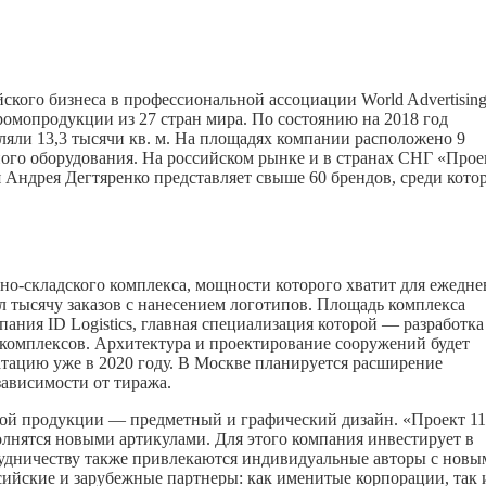
кого бизнеса в профессиональной ассоциации World Advertising
ромопродукции из 27 стран мира. По состоянию на 2018 год
ли 13,3 тысячи кв. м. На площадях компании расположено 9
ого оборудования. На российском рынке и в странах СНГ «Прое
 Андрея Дегтяренко представляет свыше 60 брендов, среди кото
но-складского комплекса, мощности которого хватит для ежедн
лял тысячу заказов с нанесением логотипов. Площадь комплекса
пания ID Logistics, главная специализация которой — разработка
комплексов. Архитектура и проектирование сооружений будет
тацию уже в 2020 году. В Москве планируется расширение
зависимости от тиража.
ной продукции — предметный и графический дизайн. «Проект 11
олнятся новыми артикулами. Для этого компания инвестирует в
удничеству также привлекаются индивидуальные авторы с новы
сийские и зарубежные партнеры: как именитые корпорации, так 