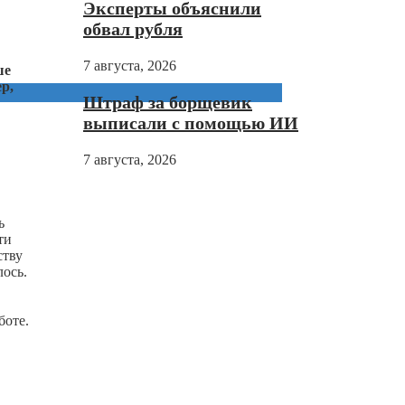
Эксперты объяснили
обвал рубля
7 августа, 2026
ше
р,
Штраф за борщевик
выписали с помощью ИИ
7 августа, 2026
ь
ти
ству
лось.
боте.