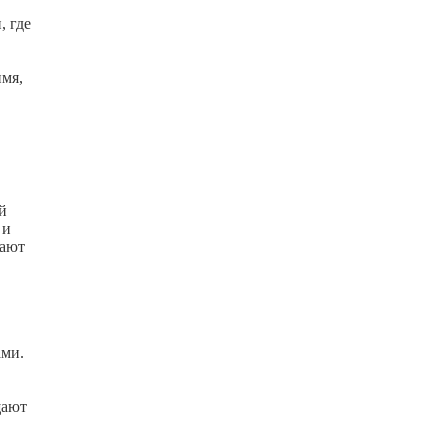
, где
имя,
й
 и
дают
ами.
щают