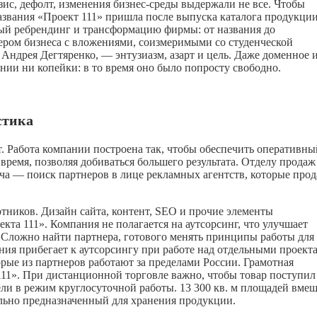
зис, дефолт, изменения бизнес-среды выдержали не все. Чтобы
азвания «Проект 111» пришла после выпуска каталога продукции
ный ребрендинг и трансформацию фирмы: от названия до
ером бизнеса с вложениями, соизмеримыми со студенческой
я Андрея Дегтяренко, — энтузиазм, азарт и цель. Даже доменное 
ании ни копейки: в то время оно было попросту свободно.
стика
т. Работа компании построена так, чтобы обеспечить оперативны
ремя, позволяя добиваться большего результата. Отделу продаж
дача — поиск партнеров в лице рекламных агентств, которые про
отников. Дизайн сайта, контент, SEO и прочие элементы
а 111». Компания не полагается на аутсорсинг, что улучшает
. Сложно найти партнера, готового менять принципы работы для
ния прибегает к аутсорсингу при работе над отдельными проект
рые из партнеров работают за пределами России. Грамотная
111». При дистанционной торговле важно, чтобы товар поступил
вели в режим круглосуточной работы. 13 300 кв. м площадей вме
ально предназначенный для хранения продукции.