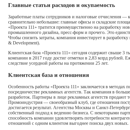
Главные статьи расходов и окупаемость
Заработные платы сотрудников и налоговые отчисления — 
сравнительно небольшие: главные офисы и складские площ
«Проекта 111» тратится преимущественно на разработку но
промышленного дизайна, пресс-форм и прочего. Это единс
Чтобы снизить затраты, компания инвестирует в разработку
& Development).
Клиентская база «Проекта 111» сегодня содержит свыше 3 т
компании в 2017 году достиг отметки в 2,83 млрд рублей. Е
следствие усердной работы на протяжении 25 лет.
Клиентская база и отношения
Особенность работы «Проекта 111» заключается в методах 
посредничестве рекламных агентств. Так компания в больше
разработок. Партнеры в лице рекламных агентств продают 
Промоиндустрия — своеобразный клуб, где отношения пос
достигается результат. Агентства Москвы и Санкт-Петербу
собственный подход к ведению бизнеса. С некоторыми партн
способность компании удовлетворять потребности контраген
отношений с одним клиентом выгоднее поиска двух новых.