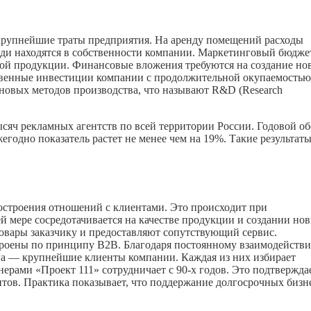
крупнейшие траты предприятия. На аренду помещений расходы
ади находятся в собственности компании. Маркетинговый бюдже
вой продукции. Финансовые вложения требуются на создание но
твенные инвестиции компании с продолжительной окупаемостью
 новых методов производства, что называют R&D (Research
ысяч рекламных агентств по всей территории России. Годовой о
жегодно показатель растет не менее чем на 19%. Такие результат
построения отношений с клиентами. Это происходит при
й мере сосредотачивается на качестве продукции и создании но
товары заказчику и предоставляют сопутствующий сервис.
троены по принципу B2B. Благодаря постоянному взаимодейств
рга — крупнейшие клиенты компании. Каждая из них избирает
ерами «Проект 111» сотрудничает с 90-х годов. Это подтвержда
тов. Практика показывает, что поддержание долгосрочных бизн