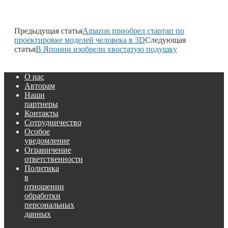
Предыдущая статья
Amazon приобрел стартап по
проектировке моделей человека в 3D
Следующая
статья
В Японии изобрели хвостатую подушку
О нас
Авторам
Наши
партнеры
Контакты
Сотрудничество
Особое
уведомление
Ограничение
ответственности
Политика
в
отношении
обработки
персональных
данных