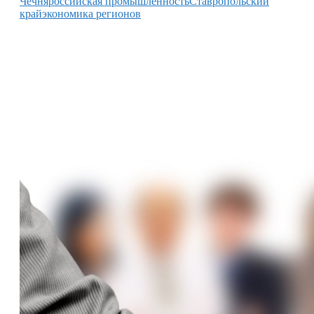
Чечня
российская промышленность
Ставропольский
край
экономика регионов