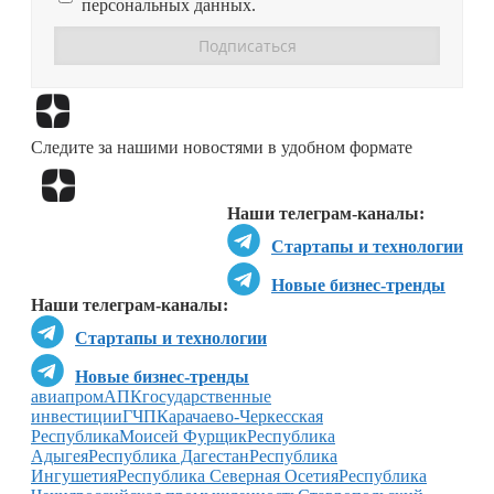
персональных данных.
Перейти в
Дзен
Следите за нашими новостями в удобном формате
Перейти в
Дзен
Наши телеграм-каналы:
Стартапы и технологии
Новые бизнес-тренды
Наши телеграм-каналы:
Стартапы и технологии
Новые бизнес-тренды
авиапром
АПК
государственные
инвестиции
ГЧП
Карачаево-Черкесская
Республика
Моисей Фурщик
Республика
Адыгея
Республика Дагестан
Республика
Ингушетия
Республика Северная Осетия
Республика