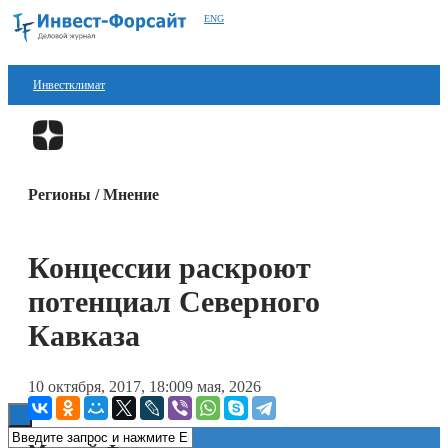
ENG
Инвестклимат
Финансы
Перейти в
Дзен
Инвестиции
Регионы / Мнение
Блокчейн
Стартапы
Концессии раскроют
Технологии
потенциал Северного
ESG
Кавказа
Книги
10 октября, 2017, 18:00
9 мая, 2026