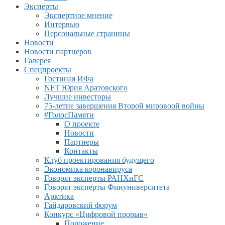
Эксперты
Экспертное мнение
Интервью
Персональные страницы
Новости
Новости партнеров
Галерея
Спецпроекты
Гостиная ИФа
NFT Юрия Аратовского
Лучшие инвесторы
75-летие завершения Второй мировоой войны
#ГолосПамяти
О проекте
Новости
Партнеры
Контакты
Клуб проектирования будущего
Экономика коронавируса
Говорят эксперты РАНХиГС
Говорят эксперты Финуниверситета
Арктика
Гайдаровский форум
Конкурс «Цифровой прорыв»
Положение