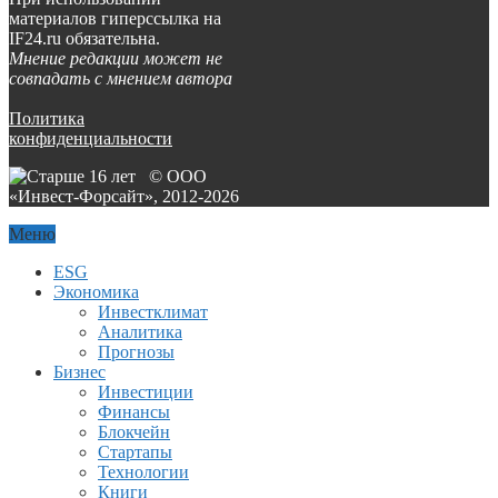
материалов гиперссылка на
IF24.ru обязательна.
Мнение редакции может не
совпадать с мнением автора
Политика
конфиденциальности
© ООО
«Инвест-Форсайт», 2012-
2026
Меню
ESG
Экономика
Инвестклимат
Аналитика
Прогнозы
Бизнес
Инвестиции
Финансы
Блокчейн
Стартапы
Технологии
Книги