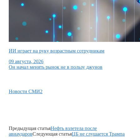
ИИ играет на руку возрастным сотрудникам
09 августа, 2026
Он начал менять рынок не в пользу джунов
Новости СМИ2
Предыдущая статья
Нефть взлетела после
авиаударов
Следующая статья
ЦБ не слушается Трампа