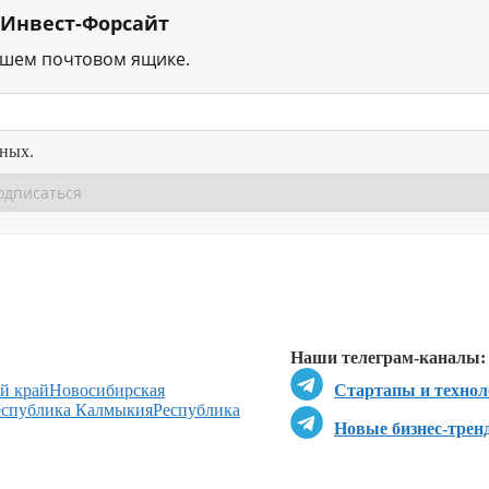
 Инвест-Форсайт
ашем почтовом ящике.
нных.
Перейти в
Перейти в
Д
Наши телеграм-каналы:
й край
Новосибирская
Стартапы и технол
еспублика Калмыкия
Республика
Новые бизнес-трен