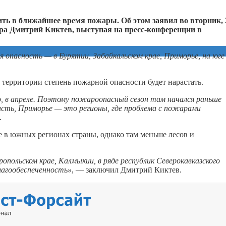
ть в ближайшее время пожары. Об этом заявил во вторник, 
ра Дмитрий Киктев, выступая на пресс-конференции в
 опасность — в Бурятии, Забайкальском крае, Приморье, на юге
й территории степень пожарной опасности будет нарастать.
но, в апреле. Поэтому пожароопасный сезон там начался раньше
асть, Приморье — это регионы, где проблема с пожарами
.
же в южных регионах страны, однако там меньше лесов и
польском крае, Калмыкии, в ряде республик Северокавказского
влагообеспеченность»
, — заключил Дмитрий Киктев.