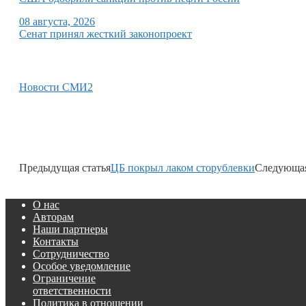
08 августа, 2026
Сенат принял жесткий законопроект
Новости СМИ2
Предыдущая статья
ЦБ покрыл лаком сторублевки
Следующая
О нас
Авторам
Наши партнеры
Контакты
Сотрудничество
Особое уведомление
Ограничение
ответственности
Политика в отношении