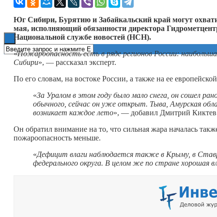
Книги
Юг Сибири, Бурятию и Забайкальский край могут охвати
мая, исполняющий обязанности директора Гидрометцент
Национальной службе новостей (НСН).
«
Пожароопасность есть в ряде регионов России: наибольшая
Сибири
», — рассказал эксперт.
По его словам, на востоке России, а также на ее европейско
«
За Уралом в этом году было мало снега, он сошел ра
обычного, сейчас он уже открыт. Тыва, Амурская обл
возникает каждое лето
», — добавил Дмитрий Киктев
Он обратил внимание на то, что сильная жара началась так
пожароопасность меньше.
«
Дефицит влаги наблюдается также в Крыму, в Ставро
федерального округа. В целом же по стране хорошая 