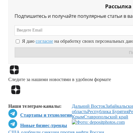
Рассылка
Подпишитесь и получайте популярные статьи в в
Я даю
согласие
на обработку своих персональных да
Следите за нашими новостями в удобном формате
Наши телеграм-каналы:
Дальний Восток
Забайкальски
область
Республика Бурятия
Р
Стартапы и технологии
Крым
Ставропольский край
Новые бизнес-тренды
США одобрили санкции против нефти России