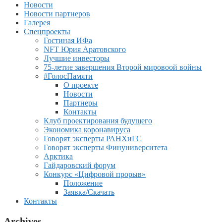
Новости
Новости партнеров
Галерея
Спецпроекты
Гостиная ИФа
NFT Юрия Аратовского
Лучшие инвесторы
75-летие завершения Второй мировоой войны
#ГолосПамяти
О проекте
Новости
Партнеры
Контакты
Клуб проектирования будущего
Экономика коронавируса
Говорят эксперты РАНХиГС
Говорят эксперты Финуниверситета
Арктика
Гайдаровский форум
Конкурс «Цифровой прорыв»
Положение
Заявка/Скачать
Контакты
Archives