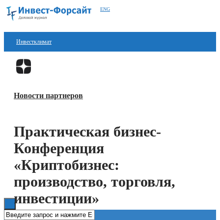
ENG
Инвестклимат
Финансы
Перейти в
Дзен
Инвестиции
Новости партнеров
Блокчейн
Стартапы
Практическая бизнес-
Технологии
Конференция
ESG
«Криптобизнес:
производство, торговля,
Книги
инвестиции»