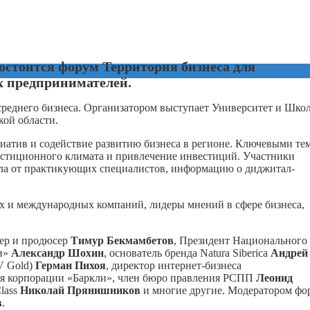
состоится форум Территория бизнеса для
 предпринимателей.
среднего бизнеса. Организатором выступает Университет и Шко
ой области.
атив и содействие развитию бизнеса в регионе. Ключевыми те
естиционного климата и привлечение инвестиций. Участники
ела от практикующих специалистов, информацию о диджитал-
 и международных компаний, лидеры мнений в сфере бизнеса,
сер и продюсер
Тимур Бекмамбетов
, Президент Национального
ки»
Александр Шохин
, основатель бренда Natura Siberica
Андрей
V Gold)
Герман Пихоя
, директор интернет-бизнеса
ния корпорации «Баркли», член бюро правления РСПП
Леонид
lass
Николай Прянишников
и многие другие. Модератором фо
в
.