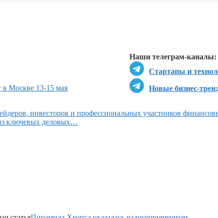
Перейти в
Перейти в
Д
Наши телеграм-каналы:
Стартапы и технол
 в Москве 13-15 мая
Новые бизнес-трен
ейдеров, инвесторов и профессиональных участников финансов
 из ключевых деловых…
я статья
Пирамида Хеопса оказалась радиоприемником