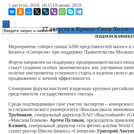
1 августа, 2018, 16:15
19 июня, 2019
Книги
27 августа в Крокус Сити Холле 
подмосковных
Мероприятие соберет свыше 6200 представителей малого и 
Бизнеса «Синергия» при поддержке Правительства Московск
Форум направлен на поддержку предпринимательских иници
станут создание особых экономических зон, улучшение инв
получат инструменты успешного старта и ведения своего д
продвижении и личной эффективности.
Спикерами форума выступят владельцы крупных российских
представители государственного сектора.
Среди подтвердивших свое участие экспертов – кинорежис
исследовательского университета «Высшая школа экономи
Трубников
, генеральный директор ПАО «Высочайший» (G
«МаксимаТелеком»
Артем Пуликов
, председатель правле
Казинец
, генеральный директор сети фитнес-клубов World C
станет ректор Школы Бизнеса «Синергия»
Григорий Авето