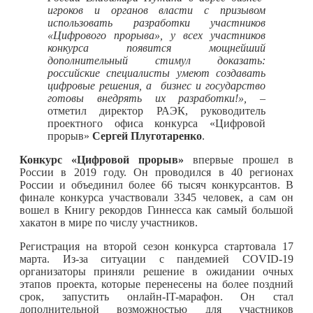
игроков и органов власти с призывом
использовать разработки участников
«Цифрового прорыва», у всех участников
конкурса появится мощнейший
дополнительный стимул доказать:
российские специалисты умеют создавать
цифровые решения, а бизнес и государство
готовы внедрять их разработки!», –
отметил директор РАЭК, руководитель
проектного офиса конкурса «Цифровой
прорыв»
Сергей Плуготаренко
.
Конкурс «Цифровой прорыв»
впервые прошел в
России в 2019 году. Он проводился в 40 регионах
России и объединил более 66 тысяч конкурсантов. В
финале конкурса участвовали 3345 человек, а сам он
вошел в Книгу рекордов Гиннесса как самый большой
хакатон в мире по числу участников.
Регистрация на второй сезон конкурса стартовала 17
марта. Из-за ситуации с пандемией COVID-19
организаторы приняли решение в ожидании очных
этапов проекта, которые перенесены на более поздний
срок, запустить онлайн-IT-марафон. Он стал
дополнительной возможностью для участников