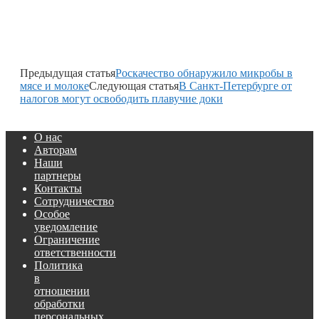
Предыдущая статья
Роскачество обнаружило микробы в
мясе и молоке
Следующая статья
В Санкт-Петербурге от
налогов могут освободить плавучие доки
О нас
Авторам
Наши
партнеры
Контакты
Сотрудничество
Особое
уведомление
Ограничение
ответственности
Политика
в
отношении
обработки
персональных