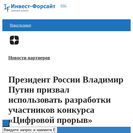
ENG
Инвестклимат
Финансы
Перейти в
Дзен
Инвестиции
Новости партнеров
Блокчейн
Стартапы
Президент России Владимир
Технологии
Путин призвал
ESG
использовать разработки
участников конкурса
Книги
«Цифровой прорыв»