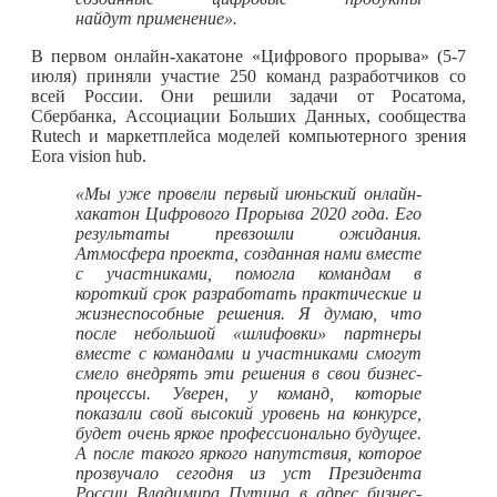
найдут применение».
В первом онлайн-хакатоне «Цифрового прорыва» (5-7
июля) приняли участие 250 команд разработчиков со
всей России. Они решили задачи от Росатома,
Сбербанка, Ассоциации Больших Данных, сообщества
Rutech и маркетплейса моделей компьютерного зрения
Eora vision hub.
«Мы уже провели первый июньский онлайн-
хакатон Цифрового Прорыва 2020 года. Его
результаты превзошли ожидания.
Атмосфера проекта, созданная нами вместе
с участниками, помогла командам в
короткий срок разработать практические и
жизнеспособные решения. Я думаю, что
после небольшой «шлифовки» партнеры
вместе с командами и участниками смогут
смело внедрять эти решения в свои бизнес-
процессы. Уверен, у команд, которые
показали свой высокий уровень на конкурсе,
будет очень яркое профессионально будущее.
А после такого яркого напутствия, которое
прозвучало сегодня из уст Президента
России Владимира Путина в адрес бизнес-