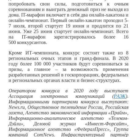
попробовать свои силы, подготовиться к очным
соревнованиям и выиграть денежный приз не выходя из
дома. IT-марафон включает в себя два онлайн-хакатона и
онлайн-чемпионат. Первый онлайн-хакатон проходил 5-
7 июля, второй стартует 19 июня и продлится по 21
июня. Уже 25 июня стартует онлайн-чемпионат. Всего
на IT-марафон зарегистрировалось более 16
500 конкурсантов.
Кроме ИТ-чемпионата, конкурс состоит также из 8
региональных очных этапов и гранд-финала. В 2020
году более 100 000 участников будут соревноваться за
призы, а главное – за возможность применения
разработанных решений в госкорпорациях, федеральных
и региональных органах власти и бизнес-структурах.
Оператором конкурса в 2020 году выступает
Ассоциация электронных коммуникаций (
РАЭК
).
Информационными партнерами конкурса выступают:
News.ru, Общественное телевидение России, Российская
газета, Агентство экономической информации «Прайм»,
Информационно-аналитическое агентство «Телеком-
Дэйли», Деловой журнал «Инвест-Форсайт»,
Информационное агентство «ФедералПресс», Группа
компаний ComNews. Инфраструктурный партнёр