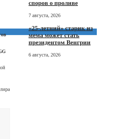
споров о проливе
7 августа, 2026
«25-летний» старик из
мема может стать
тов
президентом Венгрии
OGG
6 августа, 2026
ной
 лира