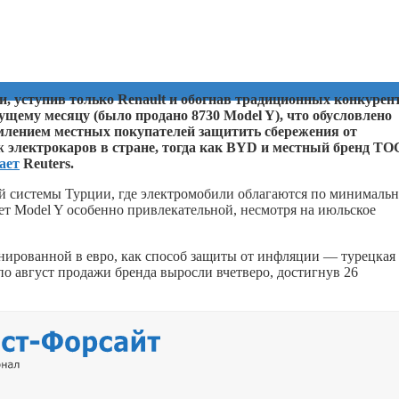
ии, уступив только Renault и обогнав традиционных конкурен
дущему месяцу (было продано 8730 Model Y), что обусловлено
млением местных покупателей защитить сбережения от
ж электрокаров в стране, тогда как BYD и местный бренд T
ает
Reuters.
й системы Турции, где электромобили облагаются по минималь
ет Model Y особенно привлекательной, несмотря на июльское
нированной в евро, как способ защиты от инфляции — турецкая
по август продажи бренда выросли вчетверо, достигнув 26