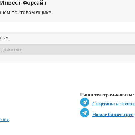
 Инвест-Форсайт
ашем почтовом ящике.
нных.
Перейти в
Перейти в
Д
Наши телеграм-каналы:
Стартапы и технол
Новые бизнес-трен
ечия