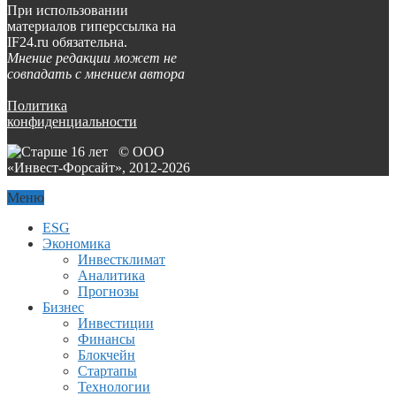
При использовании
материалов гиперссылка на
IF24.ru обязательна.
Мнение редакции может не
совпадать с мнением автора
Политика
конфиденциальности
© ООО
«Инвест-Форсайт», 2012-
2026
Меню
ESG
Экономика
Инвестклимат
Аналитика
Прогнозы
Бизнес
Инвестиции
Финансы
Блокчейн
Стартапы
Технологии