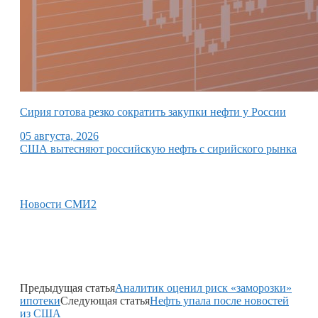
Сирия готова резко сократить закупки нефти у России
05 августа, 2026
США вытесняют российскую нефть с сирийского рынка
Новости СМИ2
Предыдущая статья
Аналитик оценил риск «заморозки»
ипотеки
Следующая статья
Нефть упала после новостей
из США