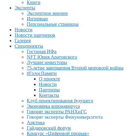
Книги
Эксперты
Экспертное мнение
Интервью
Персональные страницы
Новости
Новости партнеров
Галерея
Спецпроекты
Гостиная ИФа
NFT Юрия Аратовского
Лучшие инвесторы
75-летие завершения Второй мировоой войны
#ГолосПамяти
О проекте
Новости
Партнеры
Контакты
Клуб проектирования будущего
Экономика коронавируса
Говорят эксперты РАНХиГС
Говорят эксперты Финуниверситета
Арктика
Гайдаровский форум
Конкурс «Цифровой прорыв»