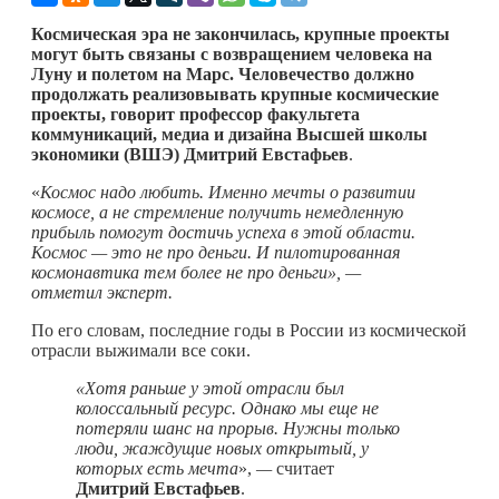
Космическая эра не закончилась, крупные проекты
могут быть связаны с возвращением человека на
Луну и полетом на Марс.
Человечество должно
продолжать реализовывать крупные космические
проекты, говорит профессор факультета
коммуникаций, медиа и дизайна Высшей школы
экономики (ВШЭ)
Дмитрий Евстафьев
.
«
Космос надо любить. Именно мечты о развитии
космосе, а не стремление получить немедленную
прибыль помогут достичь успеха в этой области.
Космос — это не про деньги. И пилотированная
космонавтика тем более не про деньги», ­—
отметил эксперт.
По его словам, последние годы в России из космической
отрасли выжимали все соки.
«Хотя раньше у этой отрасли был
колоссальный ресурс. Однако мы еще не
потеряли шанс на прорыв. Нужны только
люди, жаждущие новых открытый, у
которых есть мечта
»,
—
считает
Дмитрий Евстафьев
.