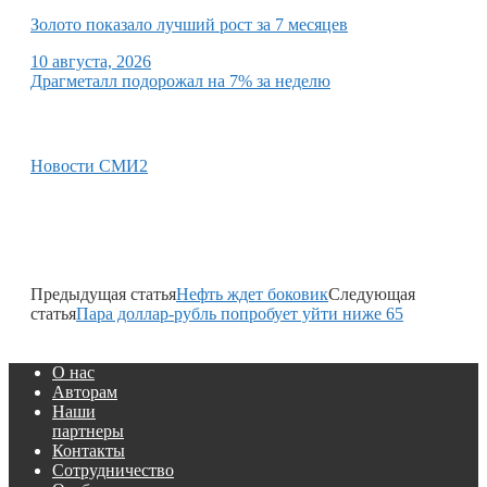
Золото показало лучший рост за 7 месяцев
10 августа, 2026
Драгметалл подорожал на 7% за неделю
Новости СМИ2
Предыдущая статья
Нефть ждет боковик
Следующая
статья
Пара доллар-рубль попробует уйти ниже 65
О нас
Авторам
Наши
партнеры
Контакты
Сотрудничество