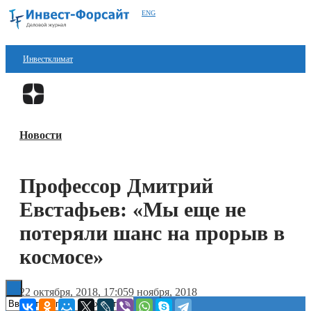
ENG
Инвестклимат
Финансы
Перейти в
Дзен
Инвестиции
Новости
Блокчейн
Стартапы
Профессор Дмитрий
Технологии
Евстафьев: «Мы еще не
ESG
потеряли шанс на прорыв в
космосе»
Книги
22 октября, 2018, 17:05
9 ноября, 2018