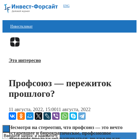
ENG
Инвестклимат
Финансы
Перейти в
Дзен
Инвестиции
Это интересно
Блокчейн
Стартапы
Профсоюз — пережиток
Технологии
прошлого?
ESG
11 августа, 2022, 15:00
11 августа, 2022
Книги
Несмотря на стереотип, что профсоюз — это нечто
устаревшее и бюрократическое, профсоюзное
движение продолжает развиваться, но уже не как