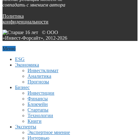
совпадать с мнением автора
Политика
конфиденциальности
© ООО
«Инвест-Форсайт», 2012-
2026
Меню
ESG
Экономика
Инвестклимат
Аналитика
Прогнозы
Бизнес
Инвестиции
Финансы
Блокчейн
Стартапы
Технологии
Книги
Эксперты
Экспертное мнение
Интервью