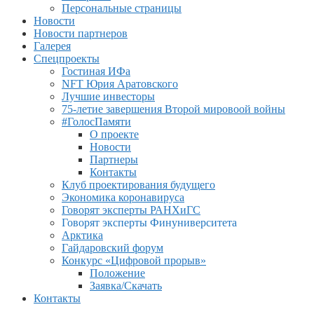
Персональные страницы
Новости
Новости партнеров
Галерея
Спецпроекты
Гостиная ИФа
NFT Юрия Аратовского
Лучшие инвесторы
75-летие завершения Второй мировоой войны
#ГолосПамяти
О проекте
Новости
Партнеры
Контакты
Клуб проектирования будущего
Экономика коронавируса
Говорят эксперты РАНХиГС
Говорят эксперты Финуниверситета
Арктика
Гайдаровский форум
Конкурс «Цифровой прорыв»
Положение
Заявка/Скачать
Контакты