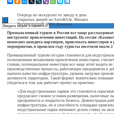
Книги
Очередь на экскурсию по заводу в день
открытых дверей на АвтоВАЗе. Михаил
Воскресенский / РИА Новости
Промышленный туризм в России все чаще рассматриваетс
инструмент привлечения инвестиций. На сессии «Казан
помогают находить партнеров, привлекать инвесторов и
мероприятии, в прошлом году туристы посетили около 2 
Промышленный туризм сегодня становится для индустриаль
полноценным механизмом привлечения инвесторов, счита
словам, потенциальные инвесторы все чаще хотят видеть не
производственные процессы, работающие предприятия и де
оценить качество инфраструктуры, уровень загрузки произ
активность территории. Такой формат значительно повышает
убедиться в том, как работает проект на практике.
«Для индустриальных парков это становится серьезн
предлагают схожие условия размещения, налоговые л
прозрачность и открытость бизнеса. Демонстрация ра
инфраструктуры, но и способность площадки привлека
индустриальные парки начинают делать ставку на эк