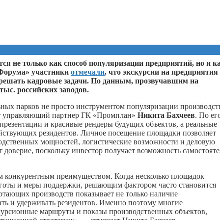
я не только как способ популяризации предприятий, но и к
ьФорума» участники
отмечали
, что экскурсии на предприятия
 решать кадровые задачи. По данным, прозвучавшим на
тыс. российских заводов.
ных парков не просто инструментом популяризации производств
ет управляющий партнер ГК «Промплан»
Никита Бахчеев
. По ег
 презентации и красивые рендеры будущих объектов, а реальные
йствующих резидентов. Личное посещение площадки позволяет
водственных мощностей, логистические возможности и деловую
 доверие, поскольку инвестор получает возможность самостоят
ым конкурентным преимуществом. Когда несколько площадок
ьготы и меры поддержки, решающим фактором часто становится
ботающих производств показывает не только наличие
ть и удерживать резидентов. Именно поэтому многие
скурсионные маршруты и показы производственных объектов,