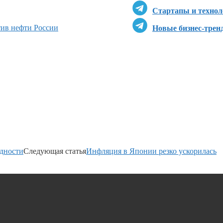
Стартапы и технол
ив нефти России
Новые бизнес-трен
дности
Следующая статья
Инфляция в Японии резко ускорилась