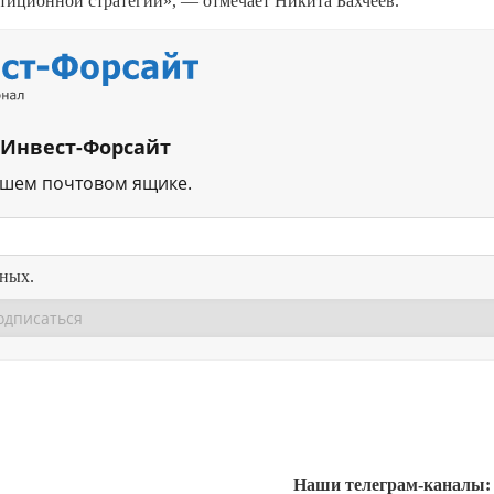
тиционной стратегии», — отмечает Никита Бахчеев.
 Инвест-Форсайт
ашем почтовом ящике.
нных.
Перейти в
Перейти в
Д
Наши телеграм-каналы: