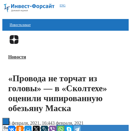
ENG
Инвестклимат
Финансы
Перейти в
Дзен
Инвестиции
Новости
Блокчейн
Стартапы
«Провода не торчат из
Технологии
головы» — в «Сколтехе»
ESG
оценили чипированную
обезьяну Маска
Книги
3 февраля, 2021, 16:44
3 февраля, 2021