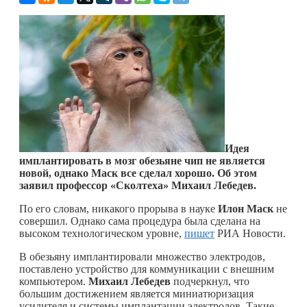
Идея
имплантировать в мозг обезьяне чип не является
новой, однако Маск все сделал хорошо. Об этом
заявил профессор «Сколтеха» Михаил Лебедев.
По его словам, никакого прорыва в науке
Илон Маск
не
совершил. Однако сама процедура была сделана на
высоком технологическом уровне,
пишет
РИА Новости.
В обезьяну имплантировали множество электродов,
поставлено устройство для коммуникации с внешним
компьютером.
Михаил Лебедев
подчеркнул, что
большим достижением является миниатюризация
усилителя и системы имплантации электродов. Такие