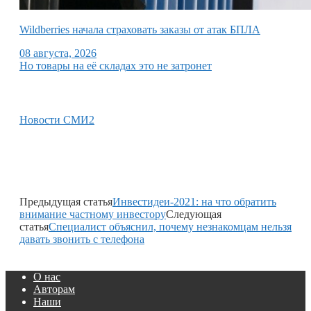
Wildberries начала страховать заказы от атак БПЛА
08 августа, 2026
Но товары на её складах это не затронет
Новости СМИ2
Предыдущая статья
Инвестидеи-2021: на что обратить
внимание частному инвестору
Следующая
статья
Специалист объяснил, почему незнакомцам нельзя
давать звонить с телефона
О нас
Авторам
Наши