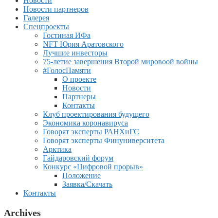
Новости
Новости партнеров
Галерея
Спецпроекты
Гостиная ИФа
NFT Юрия Аратовского
Лучшие инвесторы
75-летие завершения Второй мировоой войны
#ГолосПамяти
О проекте
Новости
Партнеры
Контакты
Клуб проектирования будущего
Экономика коронавируса
Говорят эксперты РАНХиГС
Говорят эксперты Финуниверситета
Арктика
Гайдаровский форум
Конкурс «Цифровой прорыв»
Положение
Заявка/Скачать
Контакты
Archives