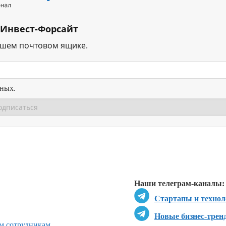
 Инвест-Форсайт
ашем почтовом ящике.
нных.
Перейти в
Перейти в
Д
Наши телеграм-каналы:
Стартапы и технол
Новые бизнес-трен
ым сотрудникам