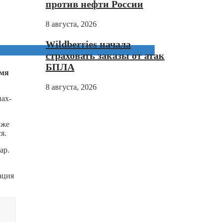
против нефти России
8 августа, 2026
Wildberries начала
страховать заказы от атак
БПЛА
емя
8 августа, 2026
нах-
уже
я.
ар.
ация