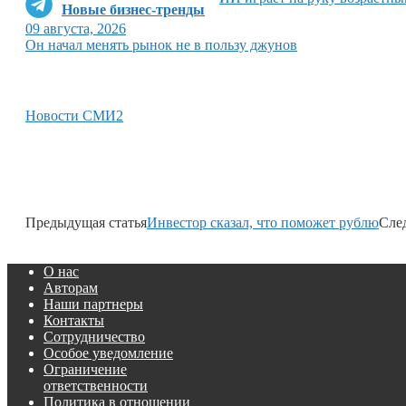
Новые бизнес-тренды
09 августа, 2026
Он начал менять рынок не в пользу джунов
Новости СМИ2
Предыдущая статья
Инвестор сказал, что поможет рублю
Сле
О нас
Авторам
Наши партнеры
Контакты
Сотрудничество
Особое уведомление
Ограничение
ответственности
Политика в отношении