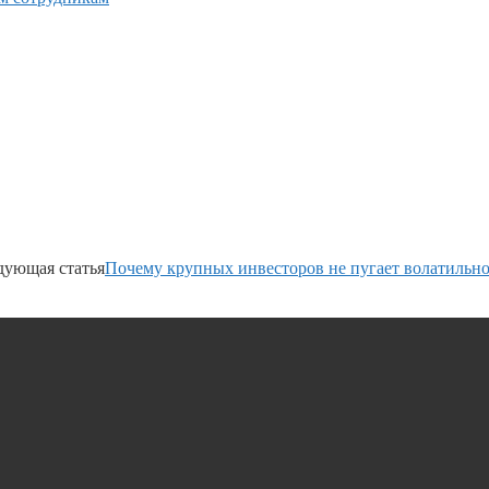
дующая статья
Почему крупных инвесторов не пугает волатильн